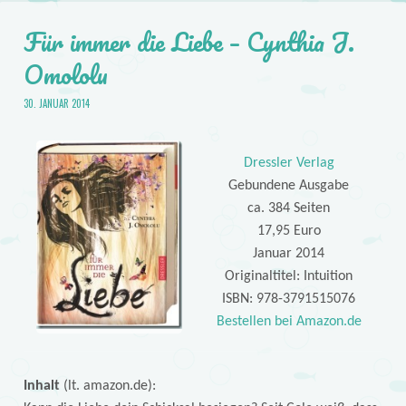
Für immer die Liebe – Cynthia J.
Omololu
30. JANUAR 2014
Dressler Verlag
Gebundene Ausgabe
ca. 384 Seiten
17,95 Euro
Januar 2014
Originaltitel: Intuition
ISBN: 978-3791515076
Bestellen bei Amazon.de
Inhalt
(lt. amazon.de):