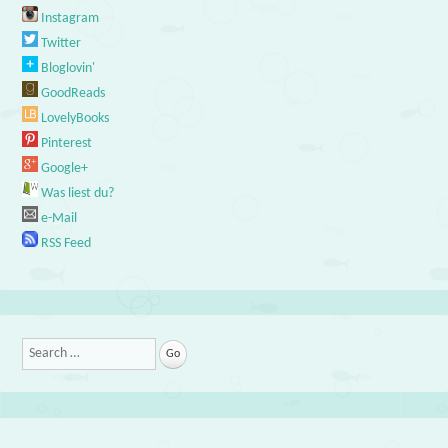
Instagram
Twitter
Bloglovin'
GoodReads
LovelyBooks
Pinterest
Google+
Was liest du?
e-Mail
RSS Feed
Search