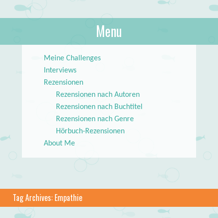
About Books
Menu
lilstar.de
Skip to content
Meine Challenges
Interviews
Rezensionen
Rezensionen nach Autoren
Rezensionen nach Buchtitel
Rezensionen nach Genre
Hörbuch-Rezensionen
About Me
Tag Archives:
Empathie