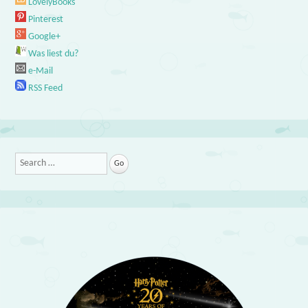
LovelyBooks
Pinterest
Google+
Was liest du?
e-Mail
RSS Feed
Search