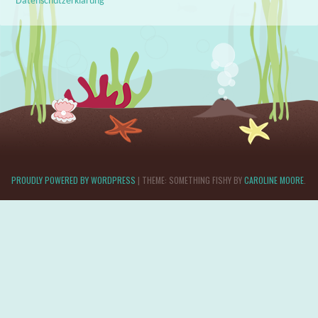
Datenschutzerklärung
PROUDLY POWERED BY WORDPRESS
|
THEME: SOMETHING FISHY BY
CAROLINE MOORE
.