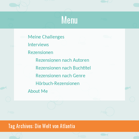
About Books
Menu
lilstar.de
Skip to content
Meine Challenges
Interviews
Rezensionen
Rezensionen nach Autoren
Rezensionen nach Buchtitel
Rezensionen nach Genre
Hörbuch-Rezensionen
About Me
Tag Archives:
Die Welt von Atlantia