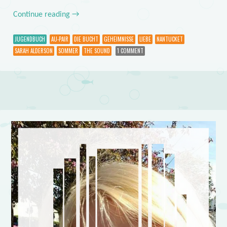
Continue reading
→
JUGENDBUCH
AU-PAIR
DIE BUCHT
GEHEIMNISSE
LIEBE
NANTUCKET
SARAH ALDERSON
SOMMER
THE SOUND
1 COMMENT
Post navigation