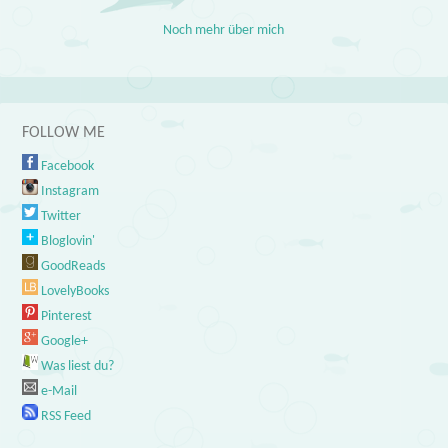
Noch mehr über mich
FOLLOW ME
Facebook
Instagram
Twitter
Bloglovin'
GoodReads
LovelyBooks
Pinterest
Google+
Was liest du?
e-Mail
RSS Feed