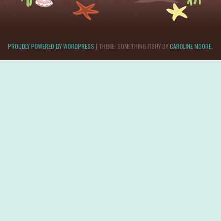
PROUDLY POWERED BY WORDPRESS
|
THEME: SOMETHING FISHY BY
CAROLINE MOORE
.