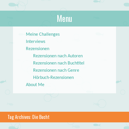
About Books
Menu
lilstar.de
Skip to content
Meine Challenges
Interviews
Rezensionen
Rezensionen nach Autoren
Rezensionen nach Buchtitel
Rezensionen nach Genre
Hörbuch-Rezensionen
About Me
Tag Archives:
Die Bucht