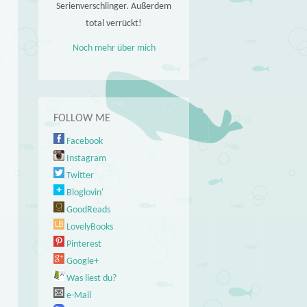
Serienverschlinger. Außerdem
total verrückt!
Noch mehr über mich
FOLLOW ME
Facebook
Instagram
Twitter
Bloglovin'
GoodReads
LovelyBooks
Pinterest
Google+
Was liest du?
e-Mail