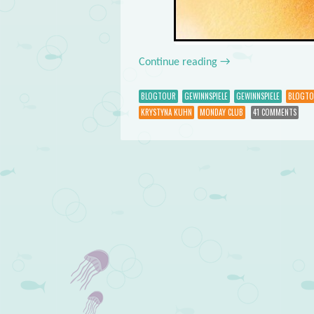
Continue reading
→
BLOGTOUR
GEWINNSPIELE
GEWINNSPIELE
BLOGT
KRYSTYNA KUHN
MONDAY CLUB
41 COMMENTS
Post navigation