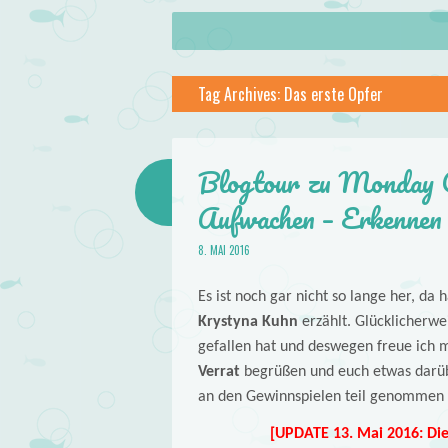
About
Skip to content
Menu
lilstar.de
Tag Archives:
Das erste Opfer
Books
Blogtour zu Monday Cl
Aufwachen – Erkennen 
8. MAI 2016
Es ist noch gar nicht so lange her, d
Krystyna Kuhn
erzählt. Glücklicherwei
gefallen hat und deswegen freue ich m
Verrat
begrüßen und euch etwas darüber
an den Gewinnspielen teil genommen 
[UPDATE 13. Mai 2016: Die