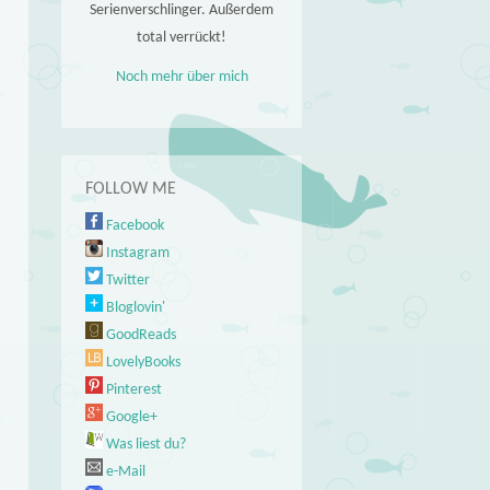
Serienverschlinger. Außerdem
total verrückt!
Noch mehr über mich
FOLLOW ME
Facebook
Instagram
Twitter
Bloglovin'
GoodReads
LovelyBooks
Pinterest
Google+
Was liest du?
e-Mail