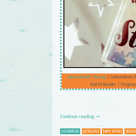
Sauerländer Verlag
| Gebundene Au
Astrid Becker | Origin
Continue reading
→
JUGENDBUCH
ASTROLOGIE
DARCY WOODS
SAUERL