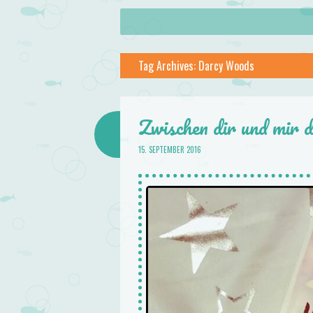
About
Skip to content
Menu
lilstar.de
Tag Archives:
Darcy Woods
Books
Zwischen dir und mir 
15. SEPTEMBER 2016