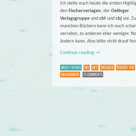
Ich stelle euch heute die ersten Highli
den
Fischerverlagen
, der
Oetinger
Verlagsgruppe
und
cbt
und
cbj
vor. Zu
manchen Büchern kann ich euch scho
verraten, zu anderen eher weniger. Noch
ändern kann. Also bitte nicht drauf fe
Continue reading
→
ABOUT BOOKS
CBJ
CBT
DRESSLER
FISCHER TOR
SAUERLÄNDER
12 COMMENTS
Post navigation