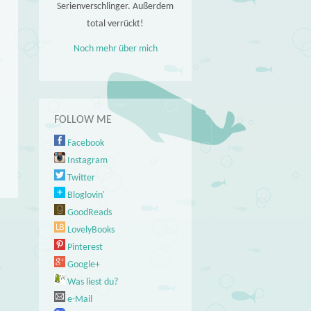
Serienverschlinger. Außerdem
total verrückt!
Noch mehr über mich
FOLLOW ME
Facebook
Instagram
Twitter
Bloglovin'
GoodReads
LovelyBooks
Pinterest
Google+
Was liest du?
e-Mail