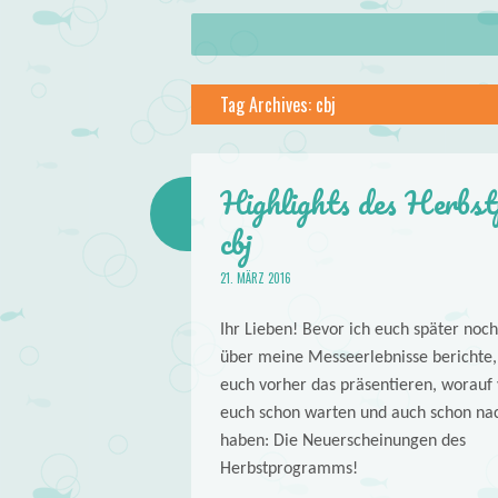
About
Skip to content
Menu
lilstar.de
Tag Archives:
cbj
Books
Highlights des Herbst
cbj
21. MÄRZ 2016
Ihr Lieben! Bevor ich euch später noc
über meine Messeerlebnisse berichte, 
euch vorher das präsentieren, worauf 
euch schon warten und auch schon nac
haben: Die Neuerscheinungen des
Herbstprogramms!