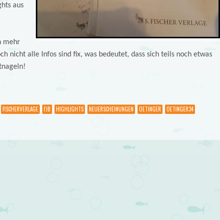
ghts aus
n mehr
 nicht alle Infos sind fix, was bedeutet, dass sich teils noch etwas
stnageln!
FISCHERVERLAGE
FJB
HIGHLIGHTS
NEUERSCHEINUNGEN
OETINGER
OETINGER34