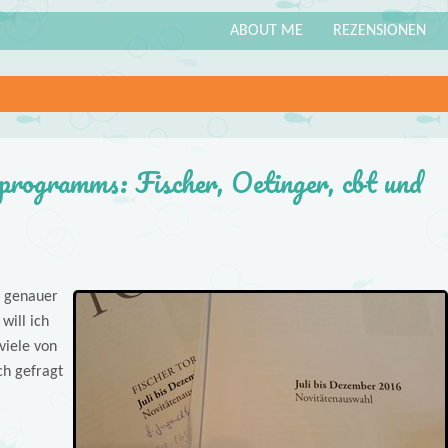
ABOUT ME
REZENSIONEN
programms: Fischer, Oetinger, cbt und
h genauer
will ich
viele von
h gefragt