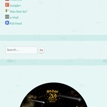
Google+
Was liest du?
e-Mail
RSS Feed
Search