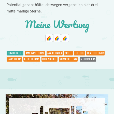
Potential gehabt hätte, deswegen vergebe ich hier drei
mittelmäßige Sterne.
Meine Wertung
JUGENDBUCH
AMY WINEHOUSE
AVA DELLAIRA
BRIEFE
FREITOD
HEATH LEDGER
JANIS JOPLIN
KURT COBAIN
LIEBESBRIEFE
VERARBEITUNG
6 COMMENTS
Post navigation