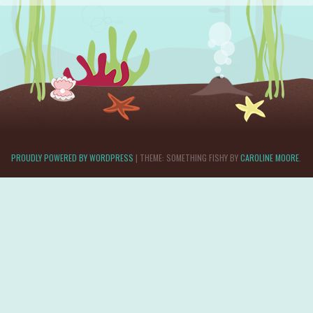
PROUDLY POWERED BY WORDPRESS
|
THEME: SOMETHING FISHY BY
CAROLINE MOORE
.