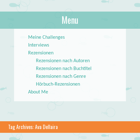
About Books
Menu
lilstar.de
Skip to content
Meine Challenges
Interviews
Rezensionen
Rezensionen nach Autoren
Rezensionen nach Buchtitel
Rezensionen nach Genre
Hörbuch-Rezensionen
About Me
Tag Archives:
Ava Dellaira