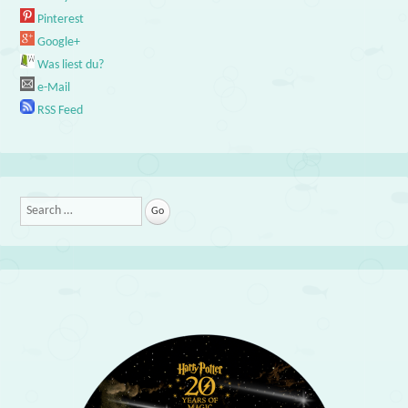
Pinterest
Google+
Was liest du?
e-Mail
RSS Feed
Search