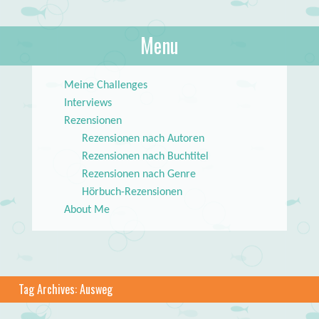
About Books
Menu
lilstar.de
Skip to content
Meine Challenges
Interviews
Rezensionen
Rezensionen nach Autoren
Rezensionen nach Buchtitel
Rezensionen nach Genre
Hörbuch-Rezensionen
About Me
Tag Archives:
Ausweg