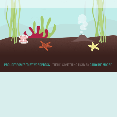
PROUDLY POWERED BY WORDPRESS
|
THEME: SOMETHING FISHY BY
CAROLINE MOORE
.