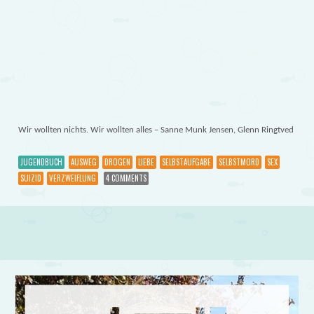
Wir wollten nichts. Wir wollten alles – Sanne Munk Jensen, Glenn Ringtved
JUGENDBUCH
AUSWEG
DROGEN
LIEBE
SELBSTAUFGABE
SELBSTMORD
SEX
SUIZID
VERZWEIFLUNG
4 COMMENTS
Post navigation