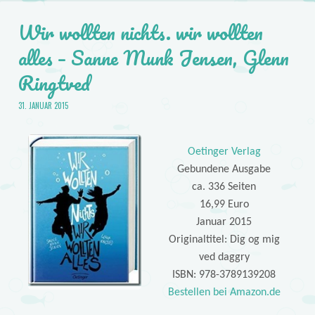
Wir wollten nichts. wir wollten
alles – Sanne Munk Jensen, Glenn
Ringtved
31. JANUAR 2015
Oetinger Verlag
Gebundene Ausgabe
ca. 336 Seiten
16,99 Euro
Januar 2015
Originaltitel: Dig og mig
ved daggry
ISBN: 978-3789139208
Bestellen bei Amazon.de