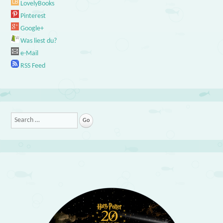
LovelyBooks
Pinterest
Google+
Was liest du?
e-Mail
RSS Feed
Search