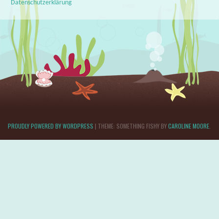
Datenschutzerklärung
PROUDLY POWERED BY WORDPRESS
|
THEME: SOMETHING FISHY BY
CAROLINE MOORE
.