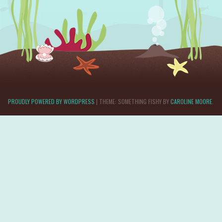
PROUDLY POWERED BY WORDPRESS
|
THEME: SOMETHING FISHY BY
CAROLINE MOORE
.