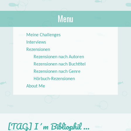
About Books
Menu
lilstar.de
Skip to content
Meine Challenges
Interviews
Rezensionen
Rezensionen nach Autoren
Rezensionen nach Buchtitel
Rezensionen nach Genre
Hörbuch-Rezensionen
About Me
[TAG] I´m Bibliophil …