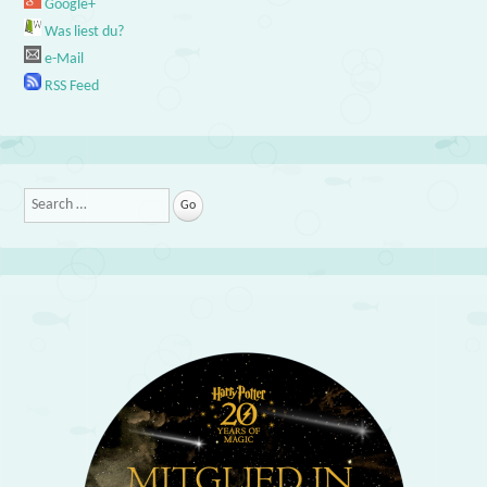
Google+
Was liest du?
e-Mail
RSS Feed
Search