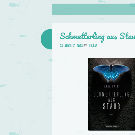
About
Skip to content
Menu
lilstar.de
Books
Schmetterling aus Sta
23. AUGUST 2013
BY
LILSTAR