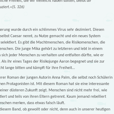
liche Freiheit, die wir vielleicht haben sollten, bleibt
dir
uziert
.«
(S. 326)
kerung wurde durch ein schlimmes Virus sehr dezimiert. Diesen
h selbst Caesar nennt, zu Nutze gemacht und ein neues System
elektiert. Es gibt die Machtmenschen, die Risikomenschen, die
chen. Die junge Mika gehört zu letzteren und lebt in einem
 sich jeder Menschen zu verhalten und entfalten dürfte, wie er
ll. Als ihr eines Tages der Risikojunge Aaron begegnet und sie zur
icht lange bitten und kämpft für ihre Freiheit…
terer Roman der jungen Autorin Anna Palm, die selbst noch Schülerin
chen Protagonisten ist. Mit diesem Roman hat sie eine interessante
einer düsteren Zukunft zeigt. Menschen sind nicht mehr frei, wie
iert und teils von ihren Eltern getrennt. Kaum jemand rebelliert
schen merken, dass etwas falsch läuft.
n diesem Band, ob gewollt oder nicht, denn auch in unserer heutigen