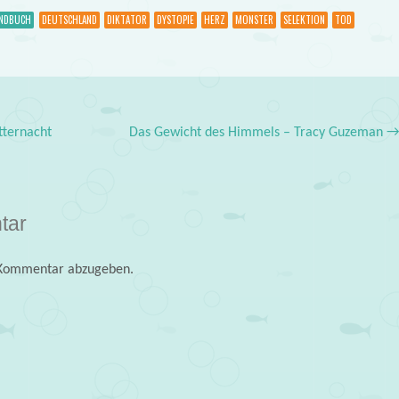
NDBUCH
DEUTSCHLAND
DIKTATOR
DYSTOPIE
HERZ
MONSTER
SELEKTION
TOD
tternacht
Das Gewicht des Himmels – Tracy Guzeman
tar
 Kommentar abzugeben.