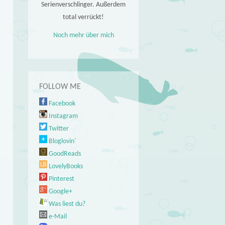
Serienverschlinger. Außerdem
total verrückt!
Noch mehr über mich
FOLLOW ME
Facebook
Instagram
Twitter
Bloglovin'
GoodReads
LovelyBooks
Pinterest
Google+
Was liest du?
e-Mail