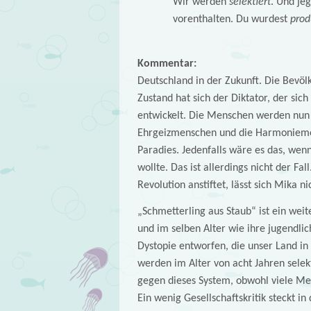
Wir werden
selektiert
. Und jeg
vorenthalten. Du wurdest
prod
Kommentar:
Deutschland in der Zukunft. Die Bevöl
Zustand hat sich der Diktator, der sic
entwickelt. Die Menschen werden nun s
Ehrgeizmenschen und die Harmoniemens
Paradies. Jedenfalls wäre es das, wenn
wollte. Das ist allerdings nicht der Fa
Revolution anstiftet, lässt sich Mika n
„Schmetterling aus Staub“ ist ein wei
und im selben Alter wie ihre jugendli
Dystopie entworfen, die unser Land in 
werden im Alter von acht Jahren selekt
gegen dieses System, obwohl viele Men
Ein wenig Gesellschaftskritik steckt i