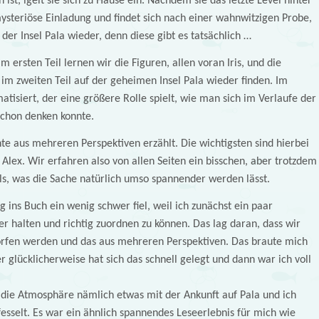
st, igelt sie sich zu Hause ein. Nachdem sie das letzte Level hinter
ysteriöse Einladung und findet sich nach einer wahnwitzigen Probe,
der Insel Pala wieder, denn diese gibt es tatsächlich …
Im ersten Teil lernen wir die Figuren, allen voran Iris, und die
m zweiten Teil auf der geheimen Insel Pala wieder finden. Im
matisiert, der eine größere Rolle spielt, wie man sich im Verlaufe der
chon denken konnte.
te aus mehreren Perspektiven erzählt. Die wichtigsten sind hierbei
 Alex. Wir erfahren also von allen Seiten ein bisschen, aber trotzdem
s, was die Sache natürlich umso spannender werden lässt.
g ins Buch ein wenig schwer fiel, weil ich zunächst ein paar
r halten und richtig zuordnen zu können. Das lag daran, dass wir
worfen werden und das aus mehreren Perspektiven. Das braute mich
r glücklicherweise hat sich das schnell gelegt und dann war ich voll
h die Atmosphäre nämlich etwas mit der Ankunft auf Pala und ich
efesselt. Es war ein ähnlich spannendes Leseerlebnis für mich wie