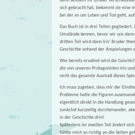
denn seitdem ihr Bruder verschwunden i
sich gebracht hat, bekommt sie eine m
bei der es um Leben und Tod geht, auf 
Das Buch ist in drei Teilen gegliedert. 
Umstände kennen, bevor wir uns dann i
dritten Teil wird dann Iris’ Bruder the
Geschichte anhand der Anspielungen s
Wie bereits erwähnt wird die Geschich
die von unseren Protagonisten Iris und
nicht das gesamte Ausmaß dieses Spiel
Ich muss zugeben, dass mir der Einstie
Probleme hatte die Figuren auseinande
eigentlich direkt in die Handlung ge
zunächst kurzzeitig durcheinander, abe
in der Geschichte drin!
Spätestens im zweiten Teil ändert sic
fühlte mich so richtig an die Seiten g