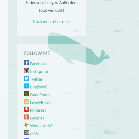
Serienverschlinger. Außerdem
total verrückt!
Noch mehr über mich
FOLLOW ME
Facebook
Instagram
Twitter
Bloglovin'
GoodReads
LovelyBooks
Pinterest
Google+
Was liest du?
e-Mail