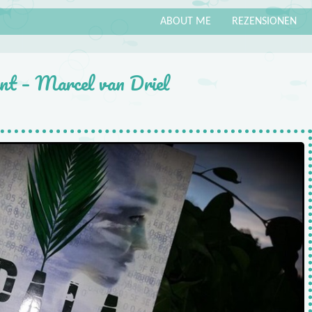
ABOUT ME
REZENSIONEN
nnt – Marcel van Driel