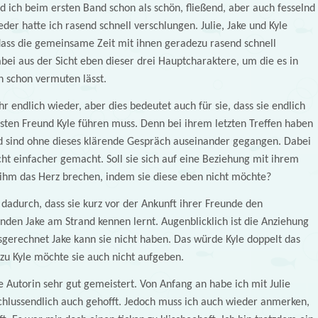
d ich beim ersten Band schon als schön, fließend, aber auch fesselnd
eder hatte ich rasend schnell verschlungen. Julie, Jake und Kyle
dass die gemeinsame Zeit mit ihnen geradezu rasend schnell
bei aus der Sicht eben dieser drei Hauptcharaktere, um die es in
h schon vermuten lässt.
r endlich wieder, aber dies bedeutet auch für sie, dass sie endlich
sten Freund Kyle führen muss. Denn bei ihrem letzten Treffen haben
d sind ohne dieses klärende Gespräch auseinander gegangen. Dabei
icht einfacher gemacht. Soll sie sich auf eine Beziehung mit ihrem
 ihm das Herz brechen, indem sie diese eben nicht möchte?
 dadurch, dass sie kurz vor der Ankunft ihrer Freunde den
den Jake am Strand kennen lernt. Augenblicklich ist die Anziehung
gerechnet Jake kann sie nicht haben. Das würde Kyle doppelt das
zu Kyle möchte sie auch nicht aufgeben.
e Autorin sehr gut gemeistert. Von Anfang an habe ich mit Julie
schlussendlich auch gehofft. Jedoch muss ich auch wieder anmerken,