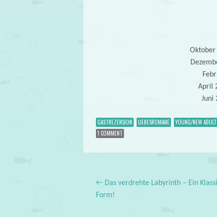
Oktober 
Dezembe
Febr
April
Juni
GASTREZENSION
LIEBESROMANE
YOUNG/NEW ADULT
1 COMMENT
←
Das verdrehte Labyrinth – Ein Klassi
Post navigation
Form!