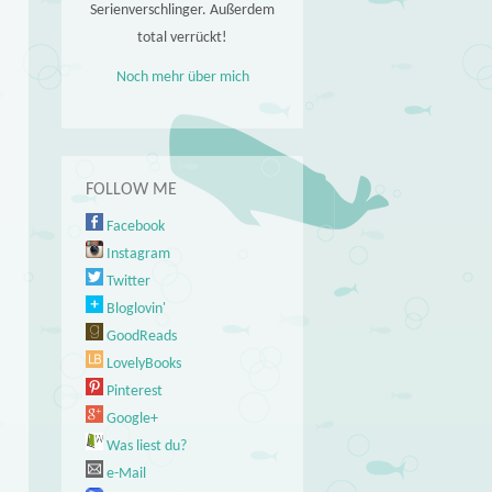
Serienverschlinger. Außerdem
total verrückt!
Noch mehr über mich
FOLLOW ME
Facebook
Instagram
Twitter
Bloglovin'
GoodReads
LovelyBooks
Pinterest
Google+
Was liest du?
e-Mail