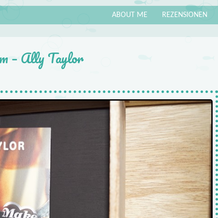
ABOUT ME
REZENSIONEN
m – Ally Taylor