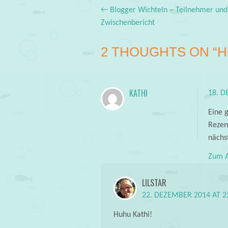
←
Blogger Wichteln – Teilnehmer und
Post navigation
Zwischenbericht
2 THOUGHTS ON “
H
KATHI
18. D
Eine 
Rezen
nächst
Zum A
LILSTAR
22. DEZEMBER 2014 AT 2
Huhu Kathi!