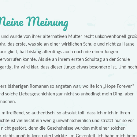
eine Meinung
t und wurde von ihrer alternativen Mutter recht unkonventionell groß
ahr, das erste, was sie an einer wirklichen Schule und nicht zu Hause
raurigkeit, hat bislang allerdings auch noch nie einen Jungen
 hervorrufen konnte. Als sie an ihrem ersten Schultag an der Schule
lagartig. Ihr wird klar, dass dieser Junge etwas besondere ist. Und noch
ers bisherigen Romanen so angetan war, wollte ich „Hope Forever“
sind solche Liebesgeschichten gar nicht so unbedingt mein Ding, aber
 machen.
mitreißend, so authentisch, so absolut toll, dass ich mich in ihren
chte ist vielleicht ein wenig unwahrscheinlich und strotzt nur so vor
 nicht gestört, denn die Geschehnisse wurden mit einer solchen
er nichts unnötig konstruiert wirkte. Im Gegenteil, ich habe mich beim