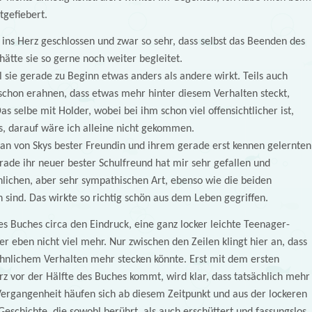
tgefiebert.
 ins Herz geschlossen und zwar so sehr, dass selbst das Beenden des
hätte sie so gerne noch weiter begleitet.
l sie gerade zu Beginn etwas anders als andere wirkt. Teils auch
schon erahnen, dass etwas mehr hinter diesem Verhalten steckt,
as selbe mit Holder, wobei bei ihm schon viel offensichtlicher ist,
s, darauf wäre ich alleine nicht gekommen.
man von Skys bester Freundin und ihrem gerade erst kennen gelernten
erade ihr neuer bester Schulfreund hat mir sehr gefallen und
ichen, aber sehr sympathischen Art, ebenso wie die beiden
ind. Das wirkte so richtig schön aus dem Leben gegriffen.
es Buches circa den Eindruck, eine ganz locker leichte Teenager-
r eben nicht viel mehr. Nur zwischen den Zeilen klingt hier an, dass
hnlichem Verhalten mehr stecken könnte. Erst mit dem ersten
rz vor der Hälfte des Buches kommt, wird klar, dass tatsächlich mehr
 Vergangenheit häufen sich ab diesem Zeitpunkt und aus der lockeren
Geschichte, die sowohl berührt, als auch erschüttert und fassungslos