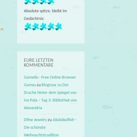
→
Absolute spitze, bleibt im
Gedächtnis:
R
”
EURE LETZTEN
KOMMENTARE
Gameilo - Free Online Browser
Games
zu
Blogtour zu Der
Drache hinter dem Spiegel von
Ivo Pala – Tag 3: Bibliothek von
Alexandria
Dfine Jewelry
zu
Jólabókaflóð –
Die schönste
Weihnachtstradition