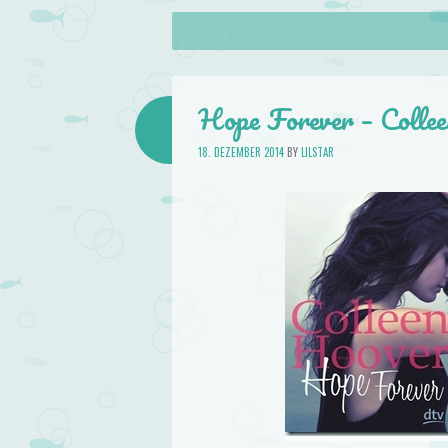
About
Skip to content
Menu
lilstar.de
Books
Hope Forever – Colle
18. DEZEMBER 2014
BY
LILSTAR