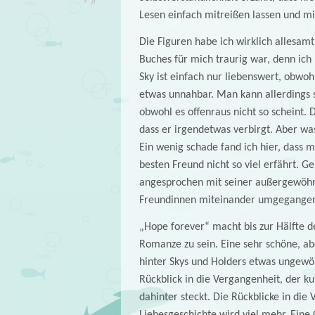
Lesen einfach mitreißen lassen und mi
Die Figuren habe ich wirklich allesamt
Buches für mich traurig war, denn ich 
Sky ist einfach nur liebenswert, obwoh
etwas unnahbar. Man kann allerdings 
obwohl es offenraus nicht so scheint. D
dass er irgendetwas verbirgt. Aber wa
Ein wenig schade fand ich hier, dass 
besten Freund nicht so viel erfährt. G
angesprochen mit seiner außergewöhnl
Freundinnen miteinander umgegangen s
„Hope forever“ macht bis zur Hälfte d
Romanze zu sein. Eine sehr schöne, abe
hinter Skys und Holders etwas ungewö
Rückblick in die Vergangenheit, der ku
dahinter steckt. Die Rückblicke in die
Liebesgeschichte wird viel mehr. Eine 