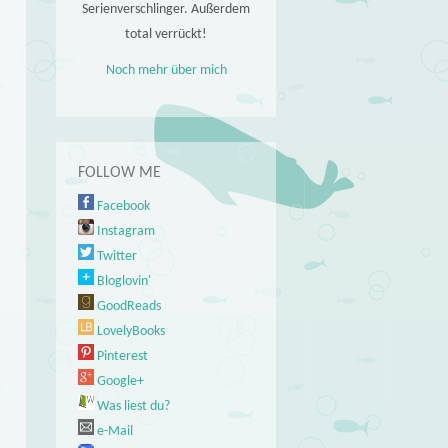
Serienverschlinger. Außerdem
total verrückt!
Noch mehr über mich
FOLLOW ME
Facebook
Instagram
Twitter
Bloglovin'
GoodReads
LovelyBooks
Pinterest
Google+
Was liest du?
e-Mail