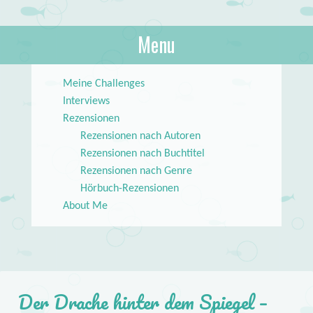
About Books
Menu
lilstar.de
Skip to content
Meine Challenges
Interviews
Rezensionen
Rezensionen nach Autoren
Rezensionen nach Buchtitel
Rezensionen nach Genre
Hörbuch-Rezensionen
About Me
Der Drache hinter dem Spiegel –