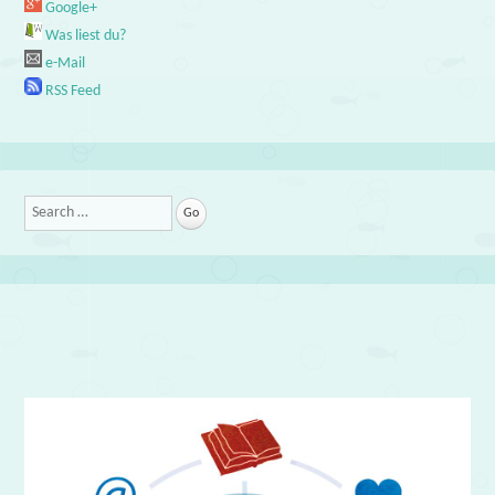
Google+
Was liest du?
e-Mail
RSS Feed
Search