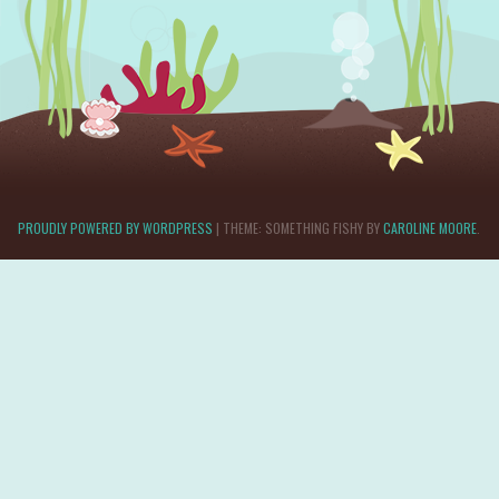
PROUDLY POWERED BY WORDPRESS
|
THEME: SOMETHING FISHY BY
CAROLINE MOORE
.