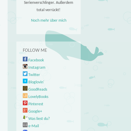
Serienverschlinger. Außerdem
total verrückt!
Noch mehr über mich
FOLLOW ME
Facebook
Instagram
Twitter
Bloglovin'
GoodReads
LovelyBooks
Pinterest
Google+
Was liest du?
e-Mail