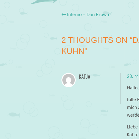
←
Inferno – Dan Brown
Post navigation
2 THOUGHTS ON “
D
KUHN
”
KATJA
23. M
Hallo,
tolle 
mich 
werde 
Liebe
Katja!