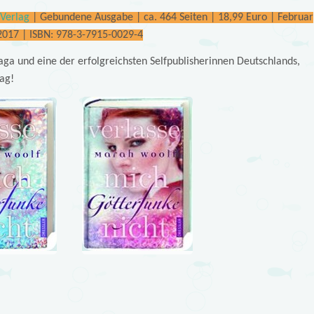
 Verlag
| Gebundene Ausgabe | ca. 464 Seiten | 18,99 Euro | Februar
2017 | ISBN: 978-3-7915-0029-4
ga und eine der erfolgreichsten Selfpublisherinnen Deutschlands,
ag!