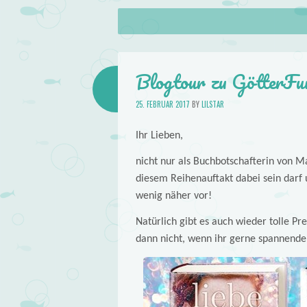
About
Skip to content
Menu
lilstar.de
Books
Blogtour zu GötterF
25. FEBRUAR 2017
BY
LILSTAR
Ihr Lieben,
nicht nur als Buchbotschafterin von Ma
diesem Reihenauftakt dabei sein darf 
wenig näher vor!
Natürlich gibt es auch wieder tolle Pre
dann nicht, wenn ihr gerne spannende u