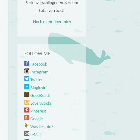
Serienverschlinger. Außerdem
total verrückt!
Noch mehr über mich
FOLLOW ME
Facebook
Instagram
Twitter
Bloglovin'
GoodReads
LovelyBooks
Pinterest
Google+
Was liest du?
e-Mail