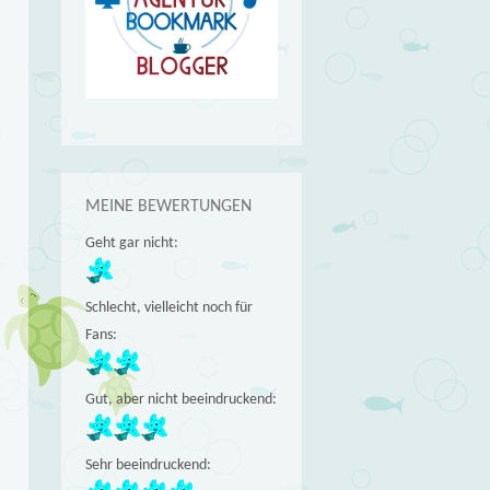
MEINE BEWERTUNGEN
r
Geht gar nicht:
.
e
Schlecht, vielleicht noch für
e
Fans:
.
.
!
Gut, aber nicht beeindruckend:
)
Sehr beeindruckend: