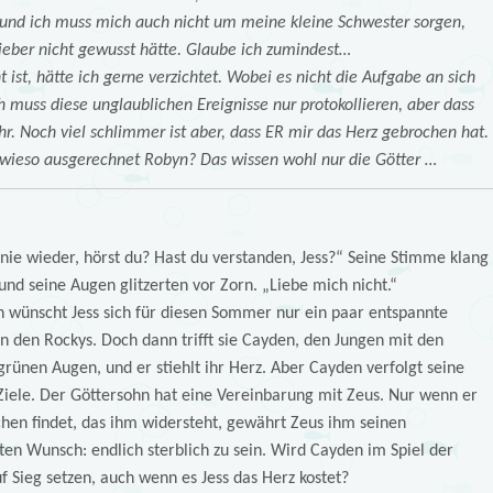
 und ich muss mich auch nicht um meine kleine Schwester sorgen,
lieber nicht gewusst hätte. Glaube ich zumindest…
 ist, hätte ich gerne verzichtet. Wobei es nicht die Aufgabe an sich
ch muss diese unglaublichen Ereignisse nur protokollieren, aber dass
ahr. Noch viel schlimmer ist aber, dass ER mir das Herz gebrochen hat.
 wieso ausgerechnet Robyn? Das wissen wohl nur die Götter …
nie wieder, hörst du? Hast du verstanden, Jess?“ Seine Stimme klang
nd seine Augen glitzerten vor Zorn. „Liebe mich nicht.“
h wünscht Jess sich für diesen Sommer nur ein paar entspannte
 den Rockys. Doch dann trifft sie Cayden, den Jungen mit den
ünen Augen, und er stiehlt ihr Herz. Aber Cayden verfolgt seine
Ziele. Der Göttersohn hat eine Vereinbarung mit Zeus. Nur wenn er
hen findet, das ihm widersteht, gewährt Zeus ihm seinen
ten Wunsch: endlich sterblich zu sein. Wird Cayden im Spiel der
f Sieg setzen, auch wenn es Jess das Herz kostet?