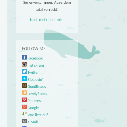
Serienverschlinger. Außerdem
total verrückt!
Noch mehr über mich
FOLLOW ME
Facebook
Instagram
Twitter
Bloglovin'
GoodReads
LovelyBooks
Pinterest
Google+
Was liest du?
e-Mail