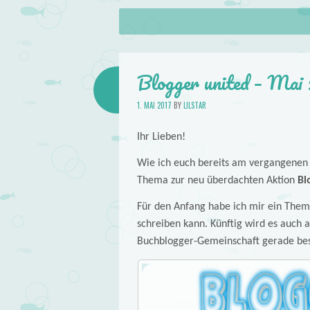
About
Skip to content
Menu
lilstar.de
Books
Blogger united – Mai 
1. MAI 2017
BY
LILSTAR
Ihr Lieben!
Wie ich euch bereits am vergangenen 
Thema zur neu überdachten Aktion
Bl
Für den Anfang habe ich mir ein Thema
schreiben kann. Künftig wird es auch 
Buchblogger-Gemeinschaft gerade bes