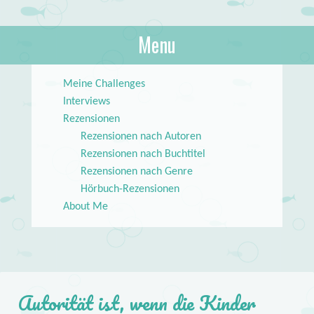
About Books
Menu
lilstar.de
Skip to content
Meine Challenges
Interviews
Rezensionen
Rezensionen nach Autoren
Rezensionen nach Buchtitel
Rezensionen nach Genre
Hörbuch-Rezensionen
About Me
Autorität ist, wenn die Kinder