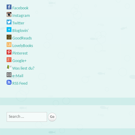
Facebook
Instagram
Twitter
Bloglovin'
GoodReads
LovelyBooks
Pinterest
Google+
Was liest du?
e-Mail
RSS Feed
Search