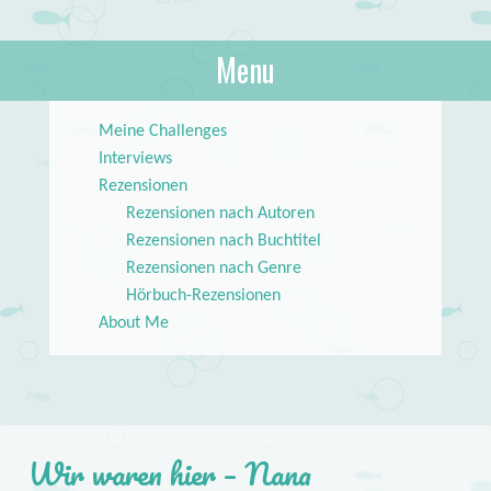
About Books
Menu
lilstar.de
Skip to content
Meine Challenges
Interviews
Rezensionen
Rezensionen nach Autoren
Rezensionen nach Buchtitel
Rezensionen nach Genre
Hörbuch-Rezensionen
About Me
Wir waren hier – Nana