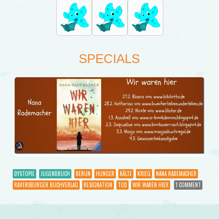
SPECIALS
DYSTOPIE
JUGENDBUCH
BERLIN
HUNGER
KÄLTE
KRIEG
NANA RADEMACHER
RAVENSBURGER BUCHVERLAG
RESIGNATION
TOD
WIR WAREN HIER
1 COMMENT