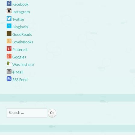
Facebook
Instagram
Twitter
Bloglovin'
GoodReads
LovelyBooks
Pinterest
Google+
Was liest du?
e-Mail
RSS Feed
Search