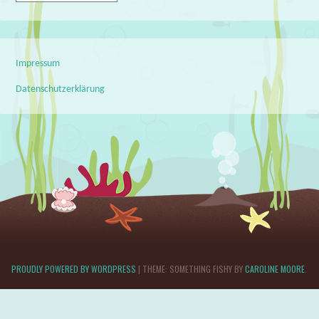
Impressum
Datenschutzerklärung
PROUDLY POWERED BY WORDPRESS
|
THEME: SOMETHING FISHY BY
CAROLINE MOORE
.