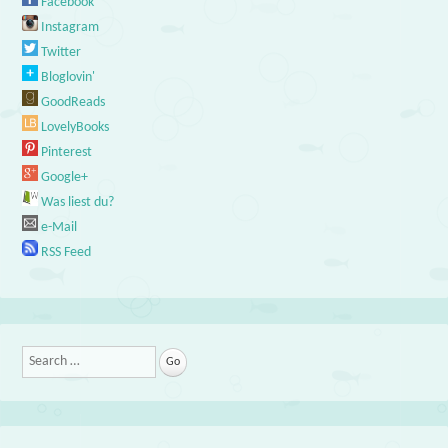
Facebook
Instagram
Twitter
Bloglovin'
GoodReads
LovelyBooks
Pinterest
Google+
Was liest du?
e-Mail
RSS Feed
Search