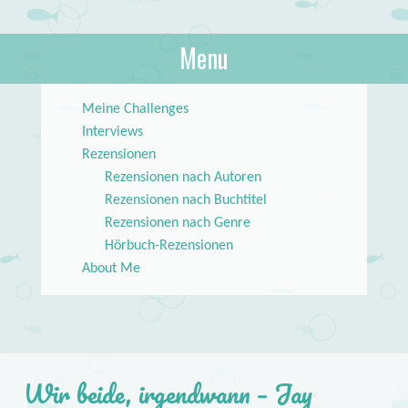
About Books
Menu
lilstar.de
Skip to content
Meine Challenges
Interviews
Rezensionen
Rezensionen nach Autoren
Rezensionen nach Buchtitel
Rezensionen nach Genre
Hörbuch-Rezensionen
About Me
Wir beide, irgendwann – Jay