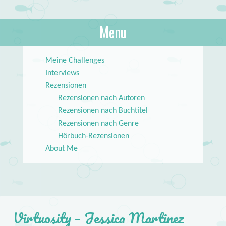
About Books
Menu
lilstar.de
Skip to content
Meine Challenges
Interviews
Rezensionen
Rezensionen nach Autoren
Rezensionen nach Buchtitel
Rezensionen nach Genre
Hörbuch-Rezensionen
About Me
Virtuosity – Jessica Martinez