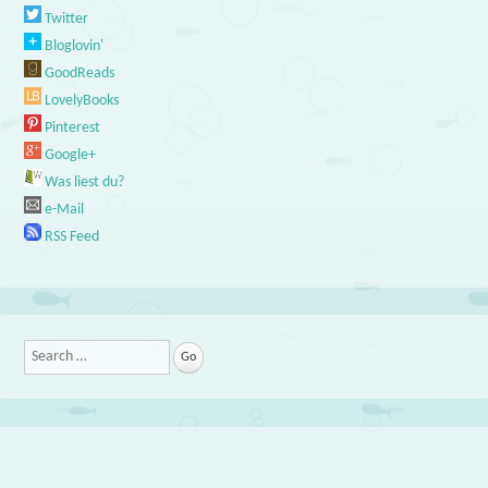
Twitter
Bloglovin'
GoodReads
LovelyBooks
Pinterest
Google+
Was liest du?
e-Mail
RSS Feed
Search