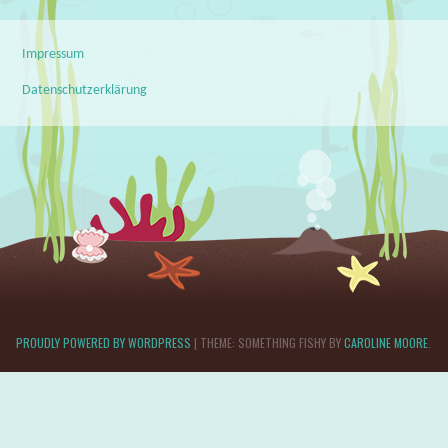
Impressum
Datenschutzerklärung
PROUDLY POWERED BY WORDPRESS
|
THEME: SOMETHING FISHY BY
CAROLINE MOORE
.