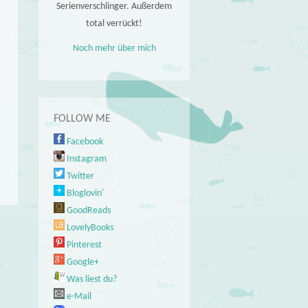
Serienverschlinger. Außerdem
total verrückt!
Noch mehr über mich
FOLLOW ME
Facebook
Instagram
Twitter
Bloglovin'
GoodReads
LovelyBooks
Pinterest
Google+
Was liest du?
e-Mail