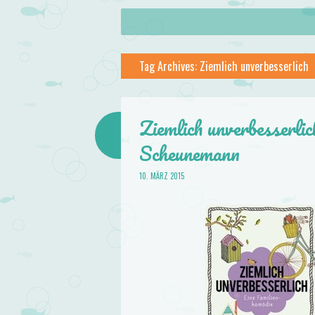
About
Skip to content
Menu
lilstar.de
Tag Archives:
Ziemlich unverbesserlich
Books
Ziemlich unverbesserli
Scheunemann
10. MÄRZ 2015