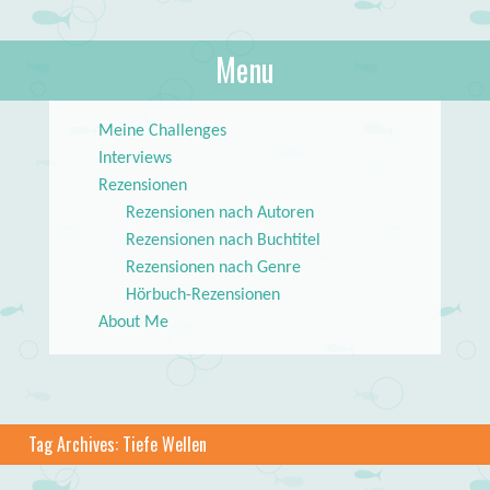
About Books
Menu
lilstar.de
Skip to content
Meine Challenges
Interviews
Rezensionen
Rezensionen nach Autoren
Rezensionen nach Buchtitel
Rezensionen nach Genre
Hörbuch-Rezensionen
About Me
Tag Archives:
Tiefe Wellen