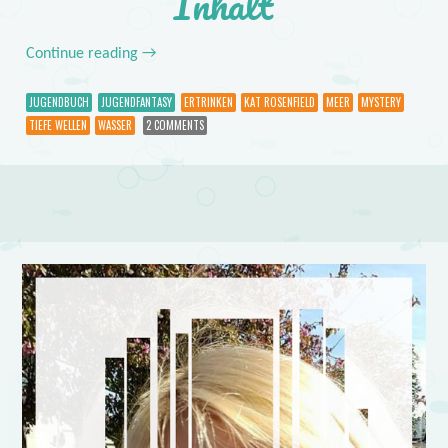
Inhalt
Continue reading
→
JUGENDBUCH
JUGENDFANTASY
ERTRINKEN
KAT ROSENFIELD
MEER
MYSTERY
TIEFE WELLEN
WASSER
2 COMMENTS
Post navigation