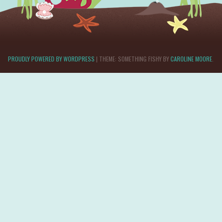
PROUDLY POWERED BY WORDPRESS
|
THEME: SOMETHING FISHY BY
CAROLINE MOORE
.