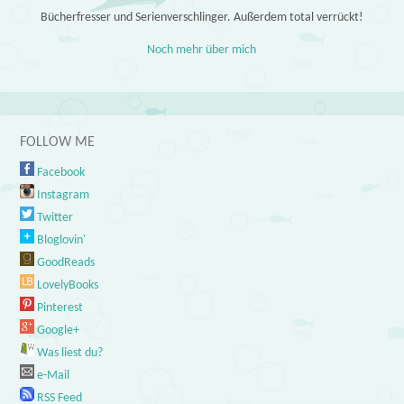
Bücherfresser und Serienverschlinger. Außerdem total verrückt!
Noch mehr über mich
FOLLOW ME
Facebook
Instagram
Twitter
Bloglovin'
GoodReads
LovelyBooks
Pinterest
Google+
Was liest du?
e-Mail
RSS Feed