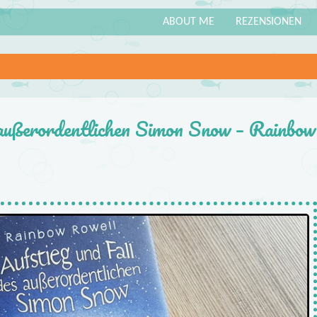
ABOUT ME
REZENSIONEN
 außerordentlichen Simon Snow – Rainbow