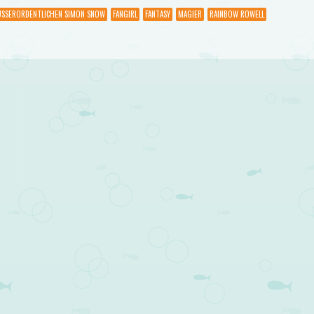
USSERORDENTLICHEN SIMON SNOW
FANGIRL
FANTASY
MAGIER
RAINBOW ROWELL