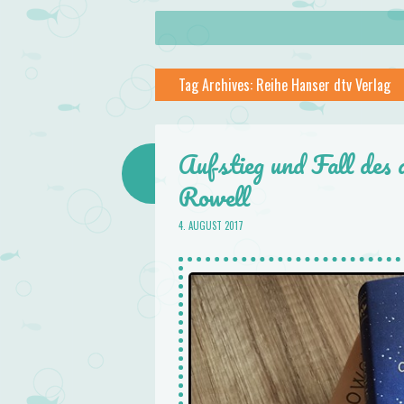
About
Skip to content
Menu
lilstar.de
Tag Archives:
Reihe Hanser dtv Verlag
Books
Aufstieg und Fall des
Rowell
4. AUGUST 2017