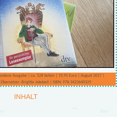
ndene Ausgabe | ca. 528 Seiten | 19,95 Euro | August 2017 |
 |Übersetzer: Brigitte Jakobeit | ISBN: 978-3423640329
INHALT