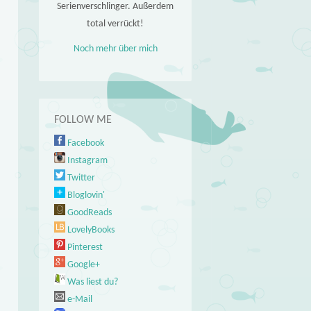
Serienverschlinger. Außerdem
total verrückt!
Noch mehr über mich
FOLLOW ME
Facebook
Instagram
Twitter
Bloglovin'
GoodReads
LovelyBooks
Pinterest
Google+
Was liest du?
e-Mail