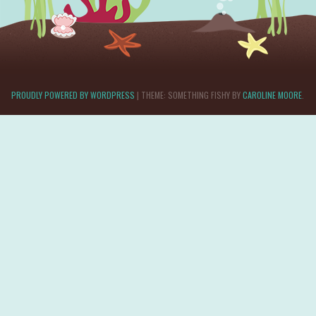
PROUDLY POWERED BY WORDPRESS
|
THEME: SOMETHING FISHY BY
CAROLINE MOORE
.