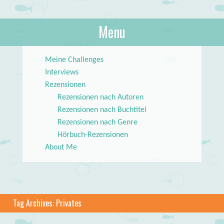
About Books
Menu
lilstar.de
Skip to content
Meine Challenges
Interviews
Rezensionen
Rezensionen nach Autoren
Rezensionen nach Buchtitel
Rezensionen nach Genre
Hörbuch-Rezensionen
About Me
Tag Archives:
Privates