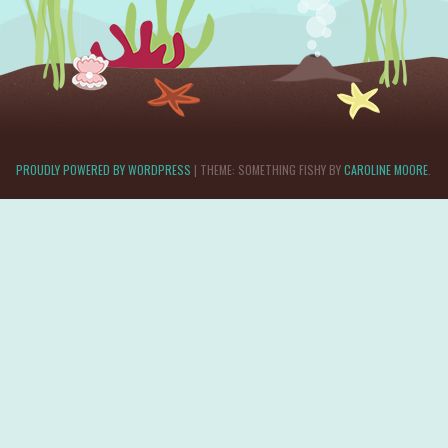
PROUDLY POWERED BY WORDPRESS
|
THEME: SOMETHING FISHY BY
CAROLINE MOORE
.