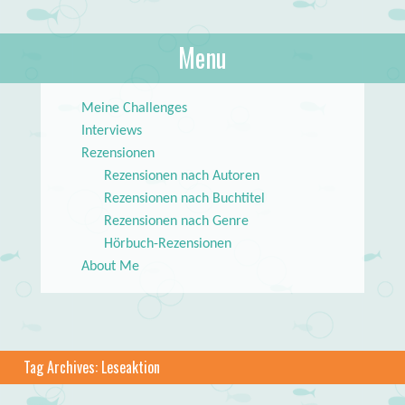
About Books
Menu
lilstar.de
Skip to content
Meine Challenges
Interviews
Rezensionen
Rezensionen nach Autoren
Rezensionen nach Buchtitel
Rezensionen nach Genre
Hörbuch-Rezensionen
About Me
Tag Archives:
Leseaktion