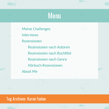
About Books
Menu
lilstar.de
Skip to content
Meine Challenges
Interviews
Rezensionen
Rezensionen nach Autoren
Rezensionen nach Buchtitel
Rezensionen nach Genre
Hörbuch-Rezensionen
About Me
Tag Archives:
Karen Foxlee