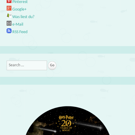
Pinterest
Google+
Was liest du?
e-Mail
RSS Feed
Search