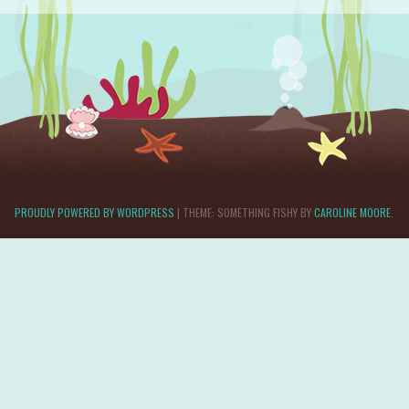
PROUDLY POWERED BY WORDPRESS
|
THEME: SOMETHING FISHY BY
CAROLINE MOORE
.