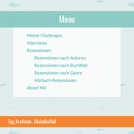
About Books
Menu
lilstar.de
Skip to content
Meine Challenges
Interviews
Rezensionen
Rezensionen nach Autoren
Rezensionen nach Buchtitel
Rezensionen nach Genre
Hörbuch-Rezensionen
About Me
Tag Archives:
Jólabókaflóð