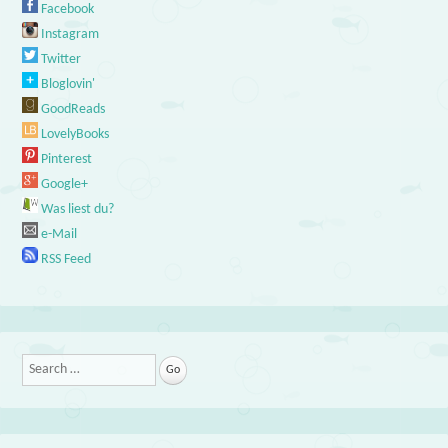
Facebook
Instagram
Twitter
Bloglovin'
GoodReads
LovelyBooks
Pinterest
Google+
Was liest du?
e-Mail
RSS Feed
Search