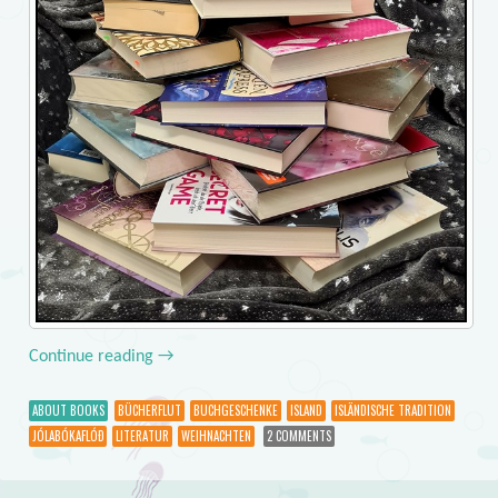
Continue reading
→
ABOUT BOOKS
BÜCHERFLUT
BUCHGESCHENKE
ISLAND
ISLÄNDISCHE TRADITION
JÓLABÓKAFLÓÐ
LITERATUR
WEIHNACHTEN
2 COMMENTS