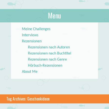
About Books
Menu
lilstar.de
Skip to content
Meine Challenges
Interviews
Rezensionen
Rezensionen nach Autoren
Rezensionen nach Buchtitel
Rezensionen nach Genre
Hörbuch-Rezensionen
About Me
Tag Archives:
Geschenkideen