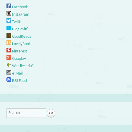
Facebook
Instagram
Twitter
Bloglovin'
GoodReads
LovelyBooks
Pinterest
Google+
Was liest du?
e-Mail
RSS Feed
Search