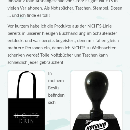
innovativ tolle Aushängeschild von Groh! Es gibt NICHTS in
vielen Variationen. Als Notizbücher, Taschen, Stempel, Dosen
… und ich finde es toll!
Vor kurzem habe ich die Produkte aus der NICHTS-Linie
bereits in unserer hiesigen Buchhandlung im Schaufenster
entdeckt und war bereits begeistert, denn mir fallen gleich
mehrere Personen ein, denen ich NICHTS zu Weihnachten
schenken werde! Tolle Notizbücher und Taschen kann
schließlich jeder gebrauchen!
In
meinem
Besitz
befinden
sich