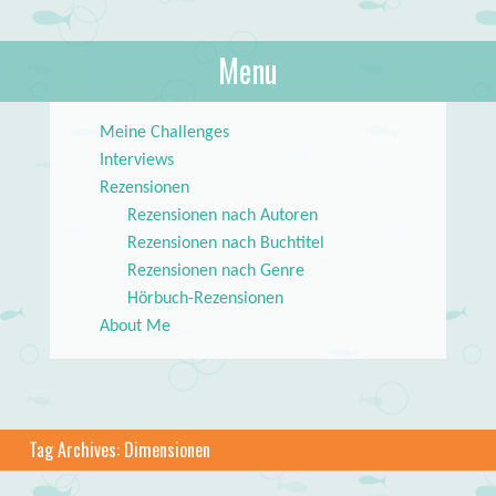
About Books
Menu
lilstar.de
Skip to content
Meine Challenges
Interviews
Rezensionen
Rezensionen nach Autoren
Rezensionen nach Buchtitel
Rezensionen nach Genre
Hörbuch-Rezensionen
About Me
Tag Archives:
Dimensionen