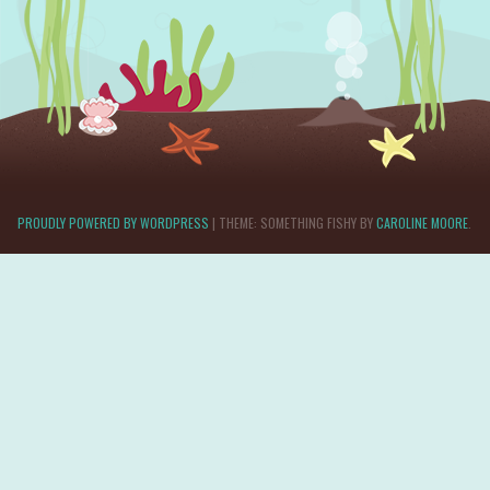
PROUDLY POWERED BY WORDPRESS
|
THEME: SOMETHING FISHY BY
CAROLINE MOORE
.