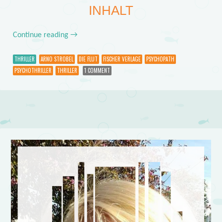
INHALT
Continue reading
→
THRILLER
ARNO STROBEL
DIE FLUT
FISCHER VERLAGE
PSYCHOPATH
PSYCHOTHRILLER
THRILLER
1 COMMENT
Post navigation