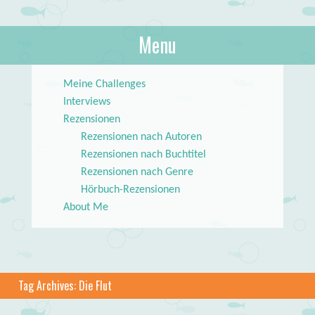
About Books
Menu
lilstar.de
Skip to content
Meine Challenges
Interviews
Rezensionen
Rezensionen nach Autoren
Rezensionen nach Buchtitel
Rezensionen nach Genre
Hörbuch-Rezensionen
About Me
Tag Archives:
Die Flut