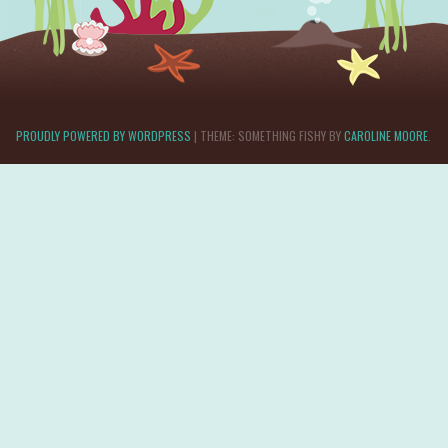
PROUDLY POWERED BY WORDPRESS
|
THEME: SOMETHING FISHY BY
CAROLINE MOORE
.