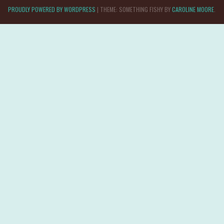
PROUDLY POWERED BY WORDPRESS
|
THEME: SOMETHING FISHY BY
CAROLINE MOORE
.