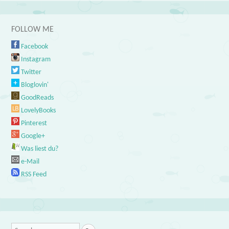
FOLLOW ME
Facebook
Instagram
Twitter
Bloglovin'
GoodReads
LovelyBooks
Pinterest
Google+
Was liest du?
e-Mail
RSS Feed