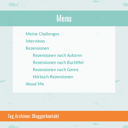
About Books
Menu
lilstar.de
Skip to content
Meine Challenges
Interviews
Rezensionen
Rezensionen nach Autoren
Rezensionen nach Buchtitel
Rezensionen nach Genre
Hörbuch-Rezensionen
About Me
Tag Archives:
Bloggerkontakt