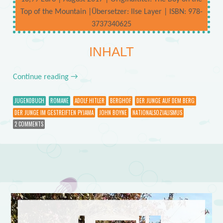
Top of the Mountain |Übersetzer: Ilse Layer | ISBN: 978-
3737340625
INHALT
Continue reading
→
JUGENDBUCH
ROMANE
ADOLF HITLER
BERGHOF
DER JUNGE AUF DEM BERG
DER JUNGE IM GESTREIFTEN PYJAMA
JOHN BOYNE
NATIONALSOZIALISMUS
2 COMMENTS
Post navigation