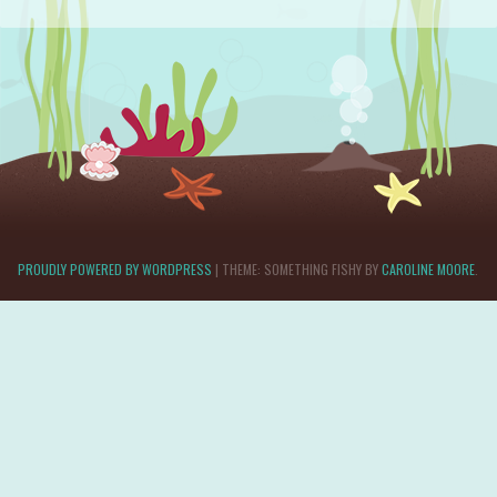
PROUDLY POWERED BY WORDPRESS
|
THEME: SOMETHING FISHY BY
CAROLINE MOORE
.