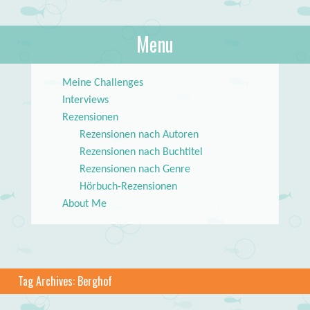
About Books
Menu
lilstar.de
Skip to content
Meine Challenges
Interviews
Rezensionen
Rezensionen nach Autoren
Rezensionen nach Buchtitel
Rezensionen nach Genre
Hörbuch-Rezensionen
About Me
Tag Archives:
Berghof