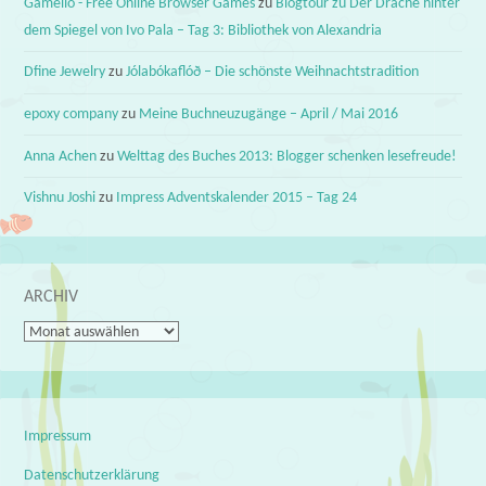
Gameilo - Free Online Browser Games
zu
Blogtour zu Der Drache hinter
dem Spiegel von Ivo Pala – Tag 3: Bibliothek von Alexandria
Dfine Jewelry
zu
Jólabókaflóð – Die schönste Weihnachtstradition
epoxy company
zu
Meine Buchneuzugänge – April / Mai 2016
Anna Achen
zu
Welttag des Buches 2013: Blogger schenken lesefreude!
Vishnu Joshi
zu
Impress Adventskalender 2015 – Tag 24
ARCHIV
Archiv
Impressum
Datenschutzerklärung