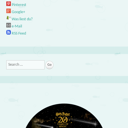
Pinterest
Google+
Was liest du?
e-Mail
RSS Feed
Search