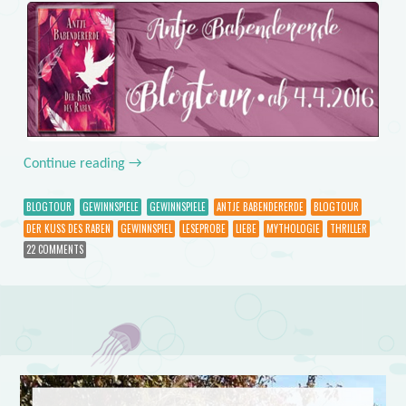
Continue reading
→
BLOGTOUR
GEWINNSPIELE
GEWINNSPIELE
ANTJE BABENDERERDE
BLOGTOUR
DER KUSS DES RABEN
GEWINNSPIEL
LESEPROBE
LIEBE
MYTHOLOGIE
THRILLER
22 COMMENTS
Post navigation