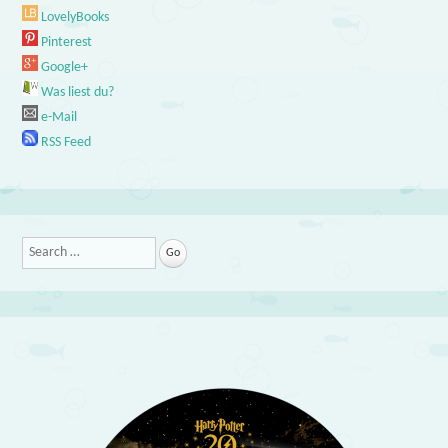
LovelyBooks
Pinterest
Google+
Was liest du?
e-Mail
RSS Feed
Search