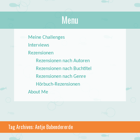
About Books
Menu
lilstar.de
Skip to content
Meine Challenges
Interviews
Rezensionen
Rezensionen nach Autoren
Rezensionen nach Buchtitel
Rezensionen nach Genre
Hörbuch-Rezensionen
About Me
Tag Archives:
Antje Babendererde