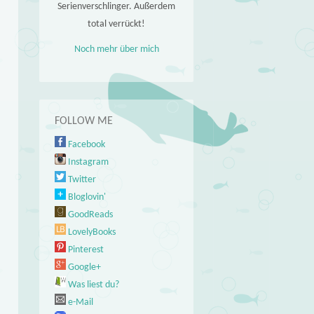
Serienverschlinger. Außerdem
total verrückt!
Noch mehr über mich
FOLLOW ME
Facebook
Instagram
Twitter
Bloglovin'
GoodReads
LovelyBooks
Pinterest
Google+
Was liest du?
e-Mail