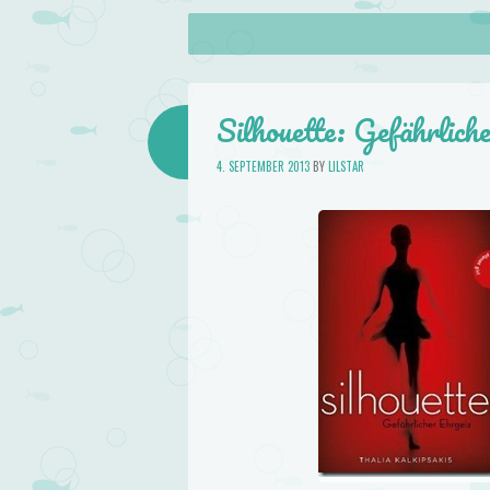
About
Skip to content
Menu
lilstar.de
Books
Silhouette: Gefährlich
4. SEPTEMBER 2013
BY
LILSTAR