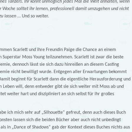
ines Tänzers. Ihr könnt unmöglich jedes Mal die Welt anhalten, wenn
er Woche solltet ihr lernen, professionell damit umzugehen und nicht
u lassen
… Und so weiter.
mmen Scarlett und ihre Freundin Paige die Chance an einem
 Superstar Moss Young teilzunehmen. Scarlett ist zwar die beste
demie, dennoch lässt sie sich dazu hinreißen an diesem Casting
emie nicht bewilligt wurde. Entgegen aller Erwartungen bekommt
amit beginnt für Scarlett dann die eigentliche Herausforderung und
m Leben will, denn entweder gibt sie sich weiter mit Moss ab und
tet weiter hart und diszipliniert an sich selbst für ihr großes
be ich mich sehr auf „Silhouette“ gefreut, denn auch dieses Buch
onsten lassen sich die beiden Bücher aber auch nicht unbedingt
als in „Dance of Shadows“ gab der Kontext dieses Buches nichts aus