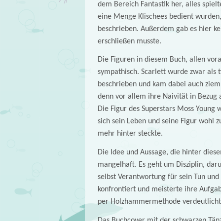
dem Bereich Fantastik her, alles spiel
eine Menge Klischees bedient wurden,
beschrieben. Außerdem gab es hier kei
erschließen musste.
Die Figuren in diesem Buch, allen vora
sympathisch. Scarlett wurde zwar als
beschrieben und kam dabei auch ziemlic
denn vor allem ihre Naivität in Bezug
Die Figur des Superstars Moss Young wa
sich sein Leben und seine Figur wohl 
mehr hinter steckte.
Die Idee und Aussage, die hinter dies
mangelhaft. Es geht um Disziplin, da
selbst Verantwortung für sein Tun und
konfrontiert und meisterte ihre Aufg
per Holzhammermethode verdeutlicht. W
Das Buchcover mit der schwarzen Tänze