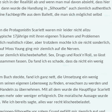
te sich in der Realität ab und wenn man mal davon absieht, dass hier
 dann wurde die Handlung in „Silhouette“ auch ziemlich authentisch
ne Fachbegriffe aus dem Ballett, die man sich möglichst selbst
n die Protagonistin Scarlett waren mir leider nicht allzu
 typische 17jährige mit ihren eigenen Träumen und Problemen
h realistisch rüber, aber trotzdem mochte ich sie nicht sonderlich,
 auf Moss Young ging mir ziemlich auf die Nerven.
r ziemlich klischeebehaftet. Sex, Drugs und Rock’n’Roll, so lässt
zusammen fassen. Da fand ich es schade, dass da nicht ein wenig
em Buch steckte, fand ich ganz nett, die Umsetzung ein wenig
rum seinen eigenen Lebensweg zu finden, erwachsen zu werden und
 Handeln zu übernehmen. Mit all dem wurde die Hauptfigur Scarlett
aben mehr oder weniger erfolgreich. Die moralische Aussage wurde
ie ich bereits sagte, alles war recht klischeebelastet.
rinnen-Silhouette vor rotem Grund gefällt mir ziemlich gut und