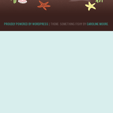
PROUDLY POWERED BY WORDPRESS
|
THEME: SOMETHING FISHY BY
CAROLINE MOORE
.