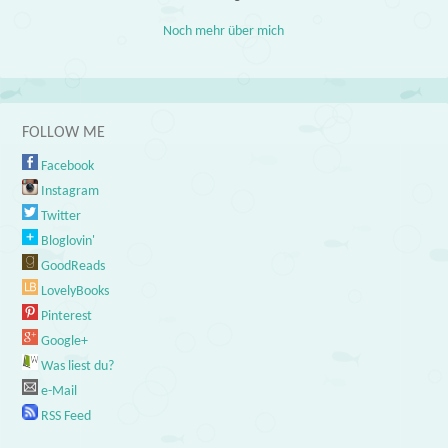
Noch mehr über mich
FOLLOW ME
Facebook
Instagram
Twitter
Bloglovin'
GoodReads
LovelyBooks
Pinterest
Google+
Was liest du?
e-Mail
RSS Feed