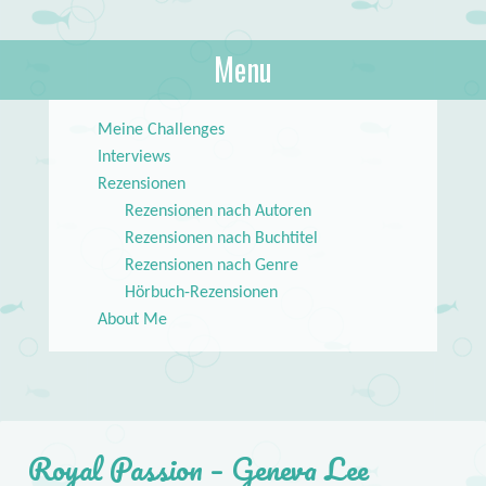
About Books
Menu
lilstar.de
Skip to content
Meine Challenges
Interviews
Rezensionen
Rezensionen nach Autoren
Rezensionen nach Buchtitel
Rezensionen nach Genre
Hörbuch-Rezensionen
About Me
Royal Passion – Geneva Lee