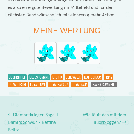
sind aber ansonsten ganz angenehm zu lesen. Von mir gibt
es also eine gute Bewertung im Mittelfeld und für den
nächsten Band wünsche ich mir ein wenig mehr Action!
MEINE WERTUNG
BUCHREIHEN
LIEBESROMANE
EROTIK
GENEVA LEE
KÖNIGSHAUS
PRINZ
ROYAL DESIRE
ROYAL LOVE
ROYAL PASSION
ROYAL-SAGA
LEAVE A COMMENT
←
Diamantkrieger-Saga 1:
Wie läuft das mit dem
Post navigation
Damirs Schwur – Bettina
Buchbloggen?
→
Belitz