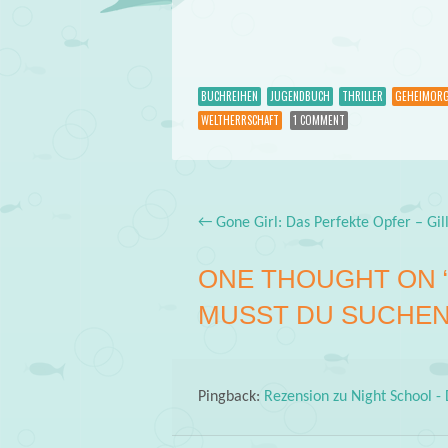
BUCHREIHEN
JUGENDBUCH
THRILLER
GEHEIMORG
WELTHERRSCHAFT
1 COMMENT
←
Gone Girl: Das Perfekte Opfer – Gill
Post navigation
ONE THOUGHT ON 
MUSST DU SUCHEN 
Pingback:
Rezension zu Night School -