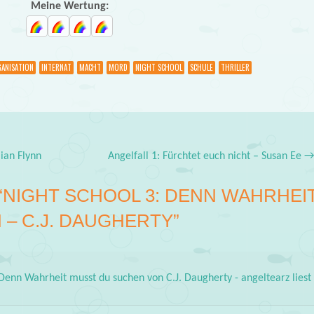
Meine Wertung:
ANISATION
INTERNAT
MACHT
MORD
NIGHT SCHOOL
SCHULE
THRILLER
ian Flynn
Angelfall 1: Fürchtet euch nicht – Susan Ee
“
NIGHT SCHOOL 3: DENN WAHRHEI
– C.J. DAUGHERTY
”
 Denn Wahrheit musst du suchen von C.J. Daugherty - angeltearz liest