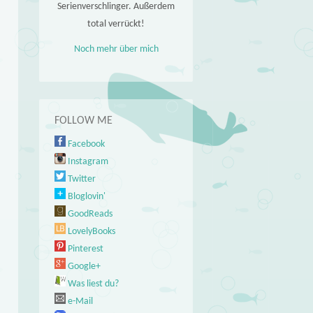
Serienverschlinger. Außerdem
total verrückt!
Noch mehr über mich
FOLLOW ME
Facebook
Instagram
Twitter
Bloglovin'
GoodReads
LovelyBooks
Pinterest
Google+
Was liest du?
e-Mail