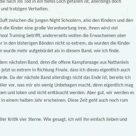
e nach Jos Tod in ein tiefes Loch gefallen ist, allerdings doch
 und trotzigen Verhalten.
luft zwischen die jungen Night Schoolern, also den Kindern und den
n die Kinder eine große Verantwortung inne, ihnen wird viel
hool Training betrifft, andererseits wollen die Erwachsenen aber
war in den bisherigen Bänden nicht so extrem, da wurden die Kinder
 wurde mehr aufgebürdet als in diesem Band, wie ich finde.
r dem nächsten Band, denn die offene Kampfansage aus Nathaniels
tzt so extrem in Richtung Finale, dass ich dieses eigentlich auch
de. Da der nächste Band allerdings nicht das Ende ist, bereite ich
üller vor, was mir ein wenig Unbehagen macht, denn eigentlich mag
ieben und loben und nicht enttäuscht werden. Aber gut, wir werden es
s in einem halben Jahr erscheinen. Diese Zeit geht auch noch rum
ler Kritik vier Sterne. Wie gesagt, ich will ihn einfach lieben und