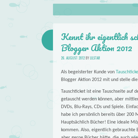
About
Skip to content
Menu
lilstar.de
Books
Kennt ihr eigentlich s
Blogger Aktion 2012
26. AUGUST 2012
BY
LILSTAR
Als begeisterter Kunde von
Tauschtick
Blogger Aktion 2012 mit und stelle die 
Tauschticket ist eine Tauschseite auf d
getauscht werden können, aber mittler
DVDs, Blu-Rays, CDs und Spiele. Einfac
habe ich persönlich bereits über 200 M
Hauptsächlich Bücher! Eine ideale Mög
kommen. Also, eigentlich gebrauchte 
aber gerne Bücher hätte, die auch wie