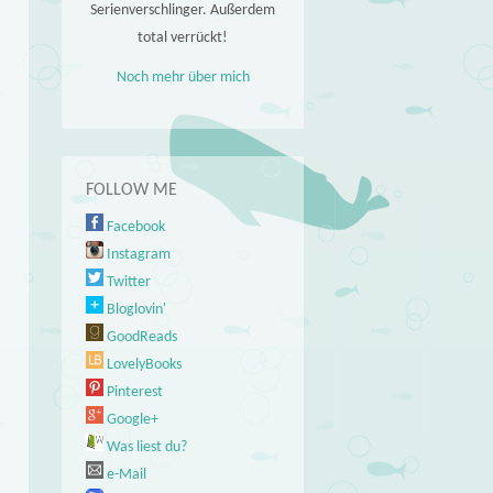
Serienverschlinger. Außerdem
total verrückt!
Noch mehr über mich
FOLLOW ME
Facebook
Instagram
Twitter
Bloglovin'
GoodReads
LovelyBooks
Pinterest
Google+
Was liest du?
e-Mail