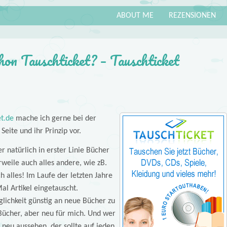
ABOUT ME
REZENSIONEN
chon Tauschticket? – Tauschticket
et.de
mache ich gerne bei der
Seite und ihr Prinzip vor.
er natürlich in erster Linie Bücher
weile auch alles andere, wie zB.
h alles! Im Laufe der letzten Jahre
al Artikel eingetauscht.
lichkeit günstig an neue Bücher zu
Bücher, aber neu für mich. Und wer
 neu aussehen, der sollte auf jeden