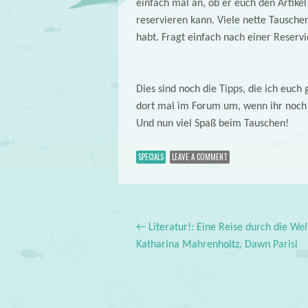
einfach mal an, ob er euch den Artike
reservieren kann. Viele nette Tausch
habt. Fragt einfach nach einer Reserv
Dies sind noch die Tipps, die ich euc
dort mal im Forum um, wenn ihr noch z
Und nun viel Spaß beim Tauschen!
SPECIALS
LEAVE A COMMENT
←
Literatur!: Eine Reise durch die Wel
Post navigation
Katharina Mahrenholtz, Dawn Parisi