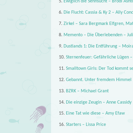
5.
Ewiglich die Sehnsucht – Brodi Asht
6.
Die Flucht: Cassia & Ky 2 – Ally Con
7.
Zirkel – Sara Bergmark Elfgren, Ma
8.
Memento – Die Überlebenden – Jul
9.
Dustlands 1: Die Entführung – Moir
10.
Sternenfeuer: Gefährliche Lügen 
11.
Smalltown Girls: Der Tod kommt se
12.
Gebannt. Unter fremdem Himmel –
13.
BZRK – Michael Grant
14.
Die einzige Zeugin – Anne Cassidy
15.
Eine Tat wie diese – Amy Efaw
16.
Starters – Lissa Price