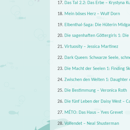
17.
Das Tal 2.2: Das Erbe – Krystyna K
18.
Mein böses Herz – Wulf Dorn
19.
Elbenthal-Saga: Die Hüterin Midga
20.
Die sagenhaften Göttergirls 1: Di
21.
Virtuosity – Jessica Martinez
22.
Dark Queen: Schwarze Seele, schn
23.
Die Macht der Seelen 1: Finding Sky
24.
Zwischen den Welten 1: Daughter o
25.
Die Bestimmung – Veronica Roth
26.
Die fünf Leben der Daisy West – Ca
27.
MÉTO: Das Haus – Yves Grevet
28.
Vollendet – Neal Shusterman