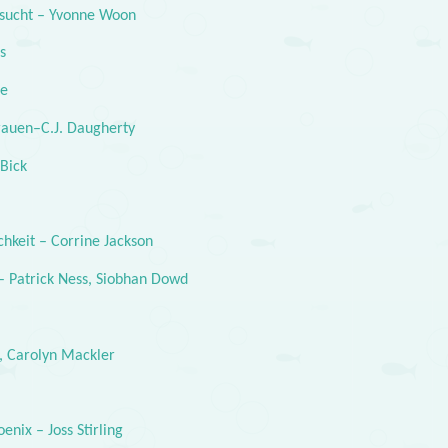
nsucht – Yvonne Woon
s
ce
trauen–C.J. Daugherty
 Bick
chkeit – Corrine Jackson
– Patrick Ness, Siobhan Dowd
, Carolyn Mackler
nix – Joss Stirling