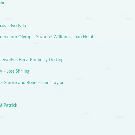
uhn
rds – Ivo Pala
e neue am Olymp – Suzanne Williams, Joan Holub
eeweißes Herz–Kimberly Derting
 – Joss Stirling
f Smoke and Bone – Laini Taylor
t Patrick