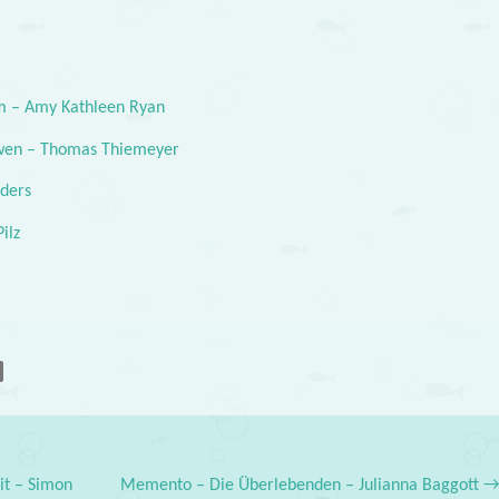
m – Amy Kathleen Ryan
wen – Thomas Thiemeyer
uders
ilz
it – Simon
Memento – Die Überlebenden – Julianna Baggott