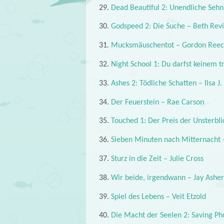
29.
Dead Beautiful 2: Unendliche Seh
30.
Godspeed 2: Die Suche – Beth Revi
31.
Mucksmäuschentot – Gordon Ree
32.
Night School 1: Du darfst keinem 
33.
Ashes 2: Tödliche Schatten – Ilsa J.
34.
Der Feuerstein – Rae Carson
35.
Touched 1: Der Preis der Unsterbli
36.
Sieben Minuten nach Mitternacht 
37.
Sturz in die Zeit – Julie Cross
38.
Wir beide, irgendwann – Jay Asher
39.
Spiel des Lebens – Veit Etzold
40.
Die Macht der Seelen 2: Saving Phoe