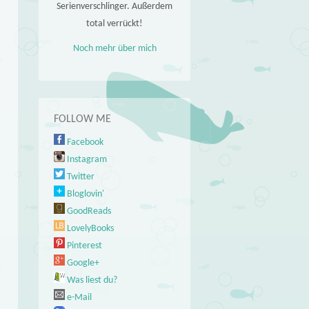
Serienverschlinger. Außerdem
total verrückt!
Noch mehr über mich
FOLLOW ME
Facebook
Instagram
Twitter
Bloglovin'
GoodReads
LovelyBooks
Pinterest
Google+
Was liest du?
e-Mail