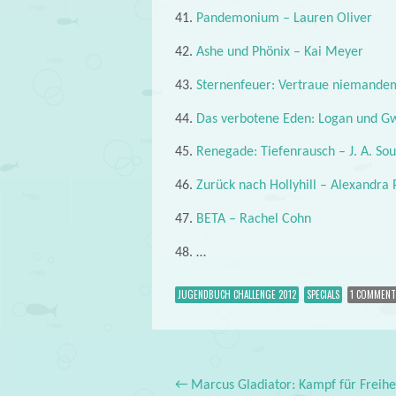
41.
Pandemonium – Lauren Oliver
42.
Ashe und Phönix – Kai Meyer
43.
Sternenfeuer: Vertraue niemande
44.
Das verbotene Eden: Logan und G
45.
Renegade: Tiefenrausch – J. A. So
46.
Zurück nach Hollyhill – Alexandra P
47.
BETA – Rachel Cohn
48. …
JUGENDBUCH CHALLENGE 2012
SPECIALS
1 COMMENT
←
Marcus Gladiator: Kampf für Freihe