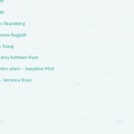
on
die
ts Strandberg
ianna Baggott
a Young
– Amy Kathleen Ryan
lten allein – Josephine Mint
 Veronica Rossi