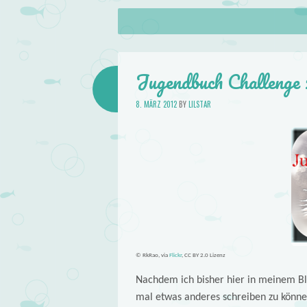
About
Skip to content
Menu
lilstar.de
Books
Jugendbuch Challenge 
8. MÄRZ 2012
BY
LILSTAR
© RkRao, via
Flickr
, CC BY 2.0 Lizenz
Nachdem ich bisher hier in meinem Blo
mal etwas anderes schreiben zu können