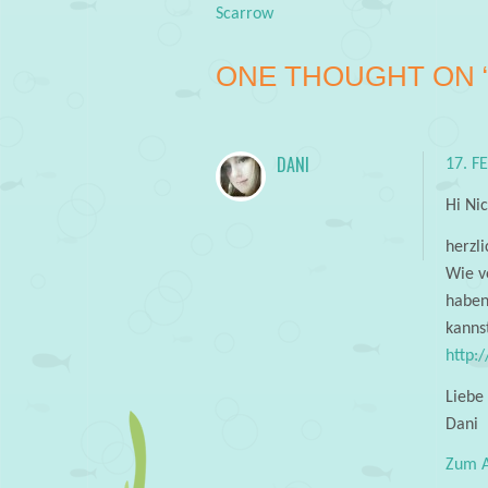
Post navigation
Scarrow
ONE THOUGHT ON 
DANI
17. F
Hi Nic
herzl
Wie v
haben
kanns
http:
Liebe
Dani
Zum A