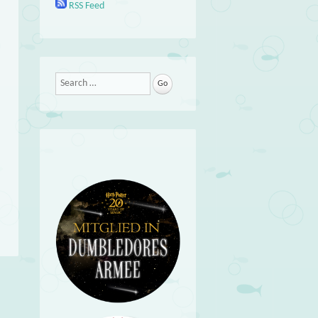
RSS Feed
Search
→