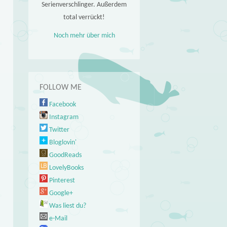
Serienverschlinger. Außerdem
total verrückt!
Noch mehr über mich
FOLLOW ME
Facebook
Instagram
Twitter
Bloglovin'
GoodReads
LovelyBooks
Pinterest
Google+
Was liest du?
e-Mail