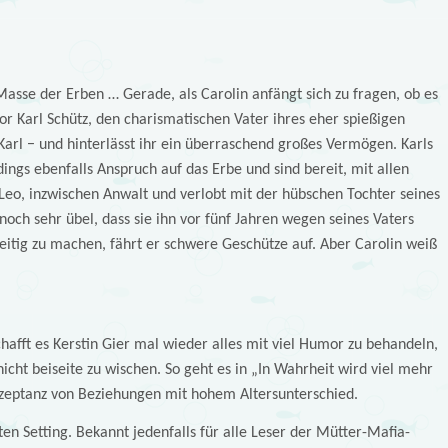
Masse der Erben … Gerade, als Carolin anfängt sich zu fragen, ob es
sor Karl Schütz, den charismatischen Vater ihres eher spießigen
 Karl − und hinterlässt ihr ein überraschend großes Vermögen. Karls
ings ebenfalls Anspruch auf das Erbe und sind bereit, mit allen
Leo, inzwischen Anwalt und verlobt mit der hübschen Tochter seines
och sehr übel, dass sie ihn vor fünf Jahren wegen seines Vaters
reitig zu machen, fährt er schwere Geschütze auf. Aber Carolin weiß
hafft es Kerstin Gier mal wieder alles mit viel Humor zu behandeln,
icht beiseite zu wischen. So geht es in „In Wahrheit wird viel mehr
kzeptanz von Beziehungen mit hohem Altersunterschied.
en Setting. Bekannt jedenfalls für alle Leser der Mütter-Mafia-