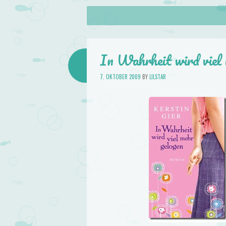
About
Skip to content
Menu
lilstar.de
Books
In Wahrheit wird viel
7. OKTOBER 2009
BY
LILSTAR