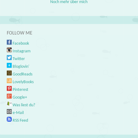
Noch mehr über mich
FOLLOW ME
Facebook
Instagram
Twitter
Bloglovin'
GoodReads
LovelyBooks
Pinterest
Google+
Was liest du?
e-Mail
RSS Feed