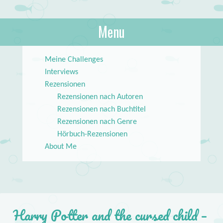
About Books
Menu
lilstar.de
Skip to content
Meine Challenges
Interviews
Rezensionen
Rezensionen nach Autoren
Rezensionen nach Buchtitel
Rezensionen nach Genre
Hörbuch-Rezensionen
About Me
Harry Potter and the cursed child –