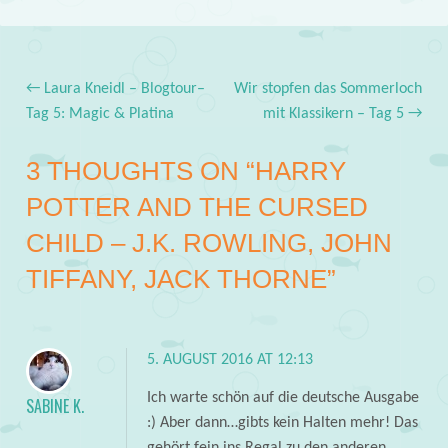
←
Laura Kneidl – Blogtour–
Wir stopfen das Sommerloch
Post navigation
Tag 5: Magic & Platina
mit Klassikern – Tag 5
→
3 THOUGHTS ON “
HARRY
POTTER AND THE CURSED
CHILD – J.K. ROWLING, JOHN
TIFFANY, JACK THORNE
”
5. AUGUST 2016 AT 12:13
Ich warte schön auf die deutsche Ausgabe
SABINE K.
:) Aber dann…gibts kein Halten mehr! Das
gehört fein ins Regal zu den anderen