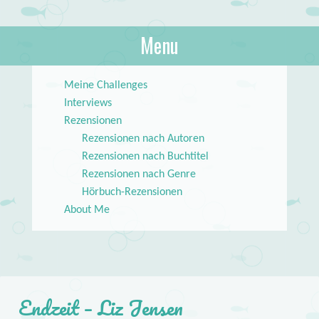
About Books
Menu
lilstar.de
Skip to content
Meine Challenges
Interviews
Rezensionen
Rezensionen nach Autoren
Rezensionen nach Buchtitel
Rezensionen nach Genre
Hörbuch-Rezensionen
About Me
Endzeit – Liz Jensen