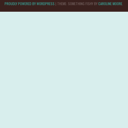
PROUDLY POWERED BY WORDPRESS
|
THEME: SOMETHING FISHY BY
CAROLINE MOORE
.