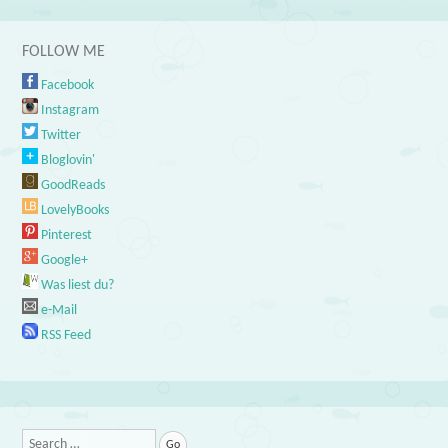
FOLLOW ME
Facebook
Instagram
Twitter
Bloglovin'
GoodReads
LovelyBooks
Pinterest
Google+
Was liest du?
e-Mail
RSS Feed
Search