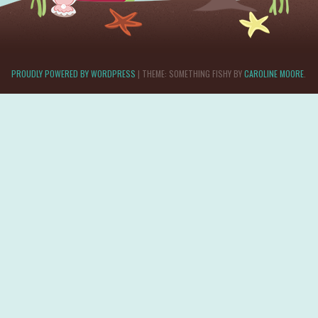
PROUDLY POWERED BY WORDPRESS
|
THEME: SOMETHING FISHY BY
CAROLINE MOORE
.