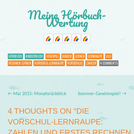
Meine Hörbuch-
Wertung
HÖRBUCH
KINDERBUCH
HÖRSPIEL
KINDER
LERNEN
LERNRAUPE
LILO
RECHNEN LERNEN
VORSCHUL-LERNRAUPE
VORSCHULE
ZAHLEN
4 COMMENTS
←
Mai 2015: Monatsrückblick
Sommer-Gewinnspiel!
→
Post navigation
4 THOUGHTS ON “
DIE
VORSCHUL-LERNRAUPE:
ZAHLEN UND ERSTES RECHNEN