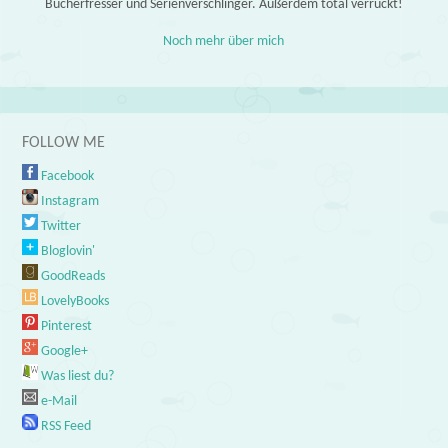
Bücherfresser und Serienverschlinger. Außerdem total verrückt!
Noch mehr über mich
FOLLOW ME
Facebook
Instagram
Twitter
Bloglovin'
GoodReads
LovelyBooks
Pinterest
Google+
Was liest du?
e-Mail
RSS Feed