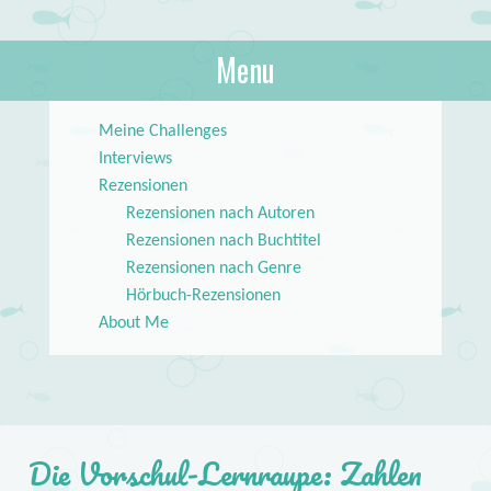
About Books
Menu
lilstar.de
Skip to content
Meine Challenges
Interviews
Rezensionen
Rezensionen nach Autoren
Rezensionen nach Buchtitel
Rezensionen nach Genre
Hörbuch-Rezensionen
About Me
Die Vorschul-Lernraupe: Zahlen