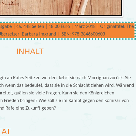
abe | ca. 448 Seiten | 18,00 Euro | März 2018 | Originaltitel: The
Übersetzer: Barbara Imgrund | ISBN: 978-3846600603
INHALT
nigin an Rafes Seite zu werden, kehrt sie nach Morrighan zurück. Sie
h wenn das bedeutet, dass sie in die Schlacht ziehen wird. Während
eitet, quälen sie viele Fragen. Kann sie den Königreichen
h Frieden bringen? Wie soll sie im Kampf gegen den Komizar von
und Rafe eine Zukunft geben?
TAT