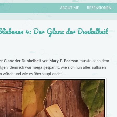
ABOUT ME
REZENSIONEN
bliebenen 4: Der Glanz der Dunkelheit
er Glanz der Dunkelheit
von
Mary E. Pearson
musste nach dem
olgen, denn ich war mega gespannt, wie sich nun alles auflösen
en würde und wie es überhaupt endet …