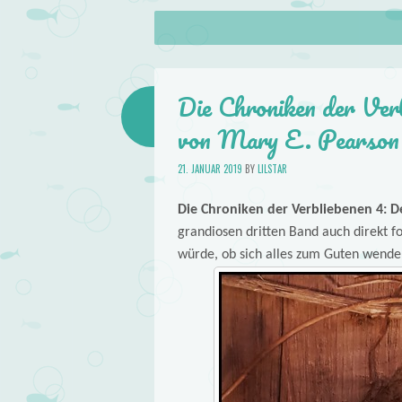
About
Skip to content
Menu
lilstar.de
Books
Die Chroniken der Ver
von Mary E. Pearson
21. JANUAR 2019
BY
LILSTAR
Die Chroniken der Verbliebenen 4: D
grandiosen dritten Band auch direkt f
würde, ob sich alles zum Guten wend