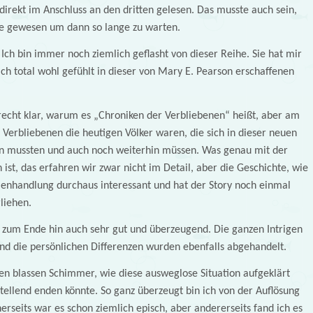
 direkt im Anschluss an den dritten gelesen. Das musste auch sein,
se gewesen um dann so lange zu warten.
 Ich bin immer noch ziemlich geflasht von dieser Reihe. Sie hat mir
lich total wohl gefühlt in dieser von Mary E. Pearson erschaffenen
recht klar, warum es „Chroniken der Verbliebenen“ heißt, aber am
 Verbliebenen die heutigen Völker waren, die sich in dieser neuen
en mussten und auch noch weiterhin müssen. Was genau mit der
ist, das erfahren wir zwar nicht im Detail, aber die Geschichte, wie
hmenhandlung durchaus interessant und hat der Story noch einmal
liehen.
 zum Ende hin auch sehr gut und überzeugend. Die ganzen Intrigen
nd die persönlichen Differenzen wurden ebenfalls abgehandelt.
nen blassen Schimmer, wie diese ausweglose Situation aufgeklärt
stellend enden könnte. So ganz überzeugt bin ich von der Auflösung
erseits war es schon ziemlich episch, aber andererseits fand ich es