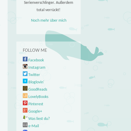
Serienverschlinger. Außerdem
total verrückt!
Noch mehr über mich
FOLLOW ME
Facebook
Instagram
Twitter
Bloglovin'
GoodReads
LovelyBooks
Pinterest
Google+
Was liest du?
e-Mail