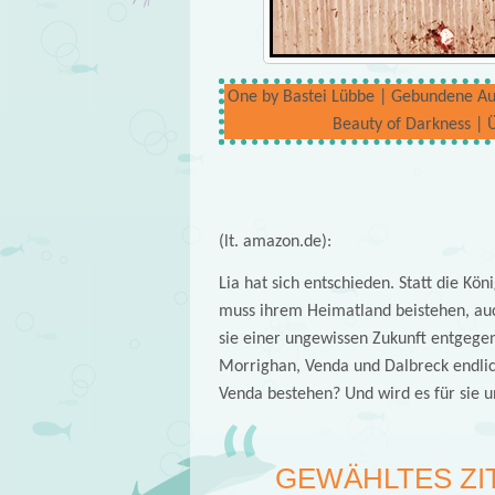
One by Bastei Lübbe | Gebundene Ausg
Beauty of Darkness | 
(lt. amazon.de):
Lia hat sich entschieden. Statt die Kö
muss ihrem Heimatland beistehen, auc
sie einer ungewissen Zukunft entgegenr
Morrighan, Venda und Dalbreck endlic
Venda bestehen? Und wird es für sie 
GEWÄHLTES ZI