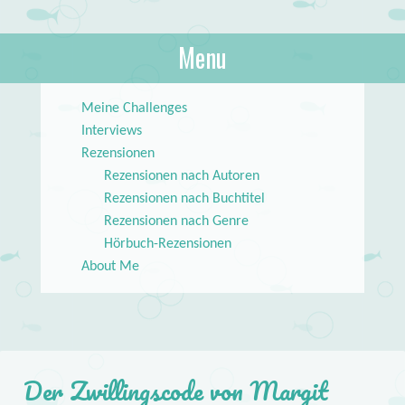
About Books
Menu
lilstar.de
Skip to content
Meine Challenges
Interviews
Rezensionen
Rezensionen nach Autoren
Rezensionen nach Buchtitel
Rezensionen nach Genre
Hörbuch-Rezensionen
About Me
Der Zwillingscode von Margit