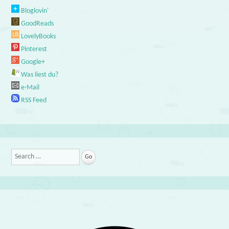
Bloglovin'
GoodReads
LovelyBooks
Pinterest
Google+
Was liest du?
e-Mail
RSS Feed
Search