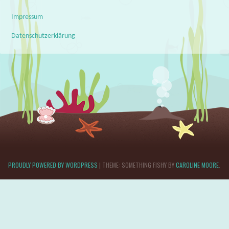
Impressum
Datenschutzerklärung
PROUDLY POWERED BY WORDPRESS
|
THEME: SOMETHING FISHY BY
CAROLINE MOORE
.