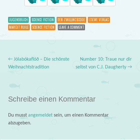
JUGENDBUCH
SCIENCE FICTION
DER ZWILLINGSCODE
LOEWE VERLAG
MARGIT RUILE
SCIENCE FICTION
LEAVE A COMMENT
←
Jólabókaflóð – Die schönste
Number 10: Traue nur dir
Post navigation
Weihnachtstradition
selbst von C.J. Daugherty
→
Schreibe einen Kommentar
Du musst
angemeldet
sein, um einen Kommentar
abzugeben.