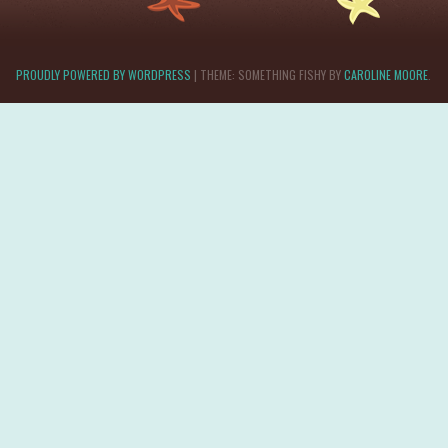
PROUDLY POWERED BY WORDPRESS
|
THEME: SOMETHING FISHY BY
CAROLINE MOORE
.