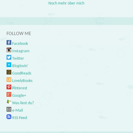
Noch mehr über mich
FOLLOW ME
Facebook
Instagram
Twitter
Bloglovin'
GoodReads
LovelyBooks
Pinterest
Google+
Was liest du?
e-Mail
RSS Feed