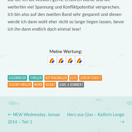
auf die ich die Antwort gerne erfahren würde und die
weiterhin viel Spannung und Konfliktpotential versprechen.
Ich bin also auf den zweiten Band sehr gespannt und diesen
werde ich dann wohl eher nicht so lange liegen lassen, bevor
ich ihn dann endlich doch einmal lese!
Meine Wertung:
JUGENDBUCH
THRILLER
AUFTRAGSKILLER
ELITE
GERECHTIGKEIT
JUGENDTHRILLER
MORD
SOLDAT
LEAVE A COMMENT
←
NEW Wednesday: Januar
Herz aus Glas – Kathrin Lange
Post navigation
2014 – Teil 1
→