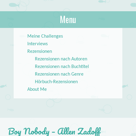
About Books
Menu
lilstar.de
Skip to content
Meine Challenges
Interviews
Rezensionen
Rezensionen nach Autoren
Rezensionen nach Buchtitel
Rezensionen nach Genre
Hörbuch-Rezensionen
About Me
Boy Nobody – Allen Zadoff