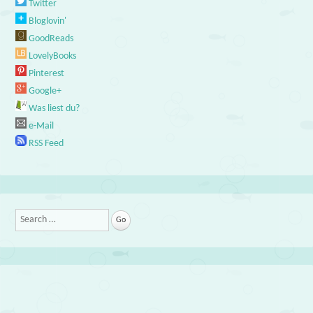
Twitter
Bloglovin'
GoodReads
LovelyBooks
Pinterest
Google+
Was liest du?
e-Mail
RSS Feed
Search