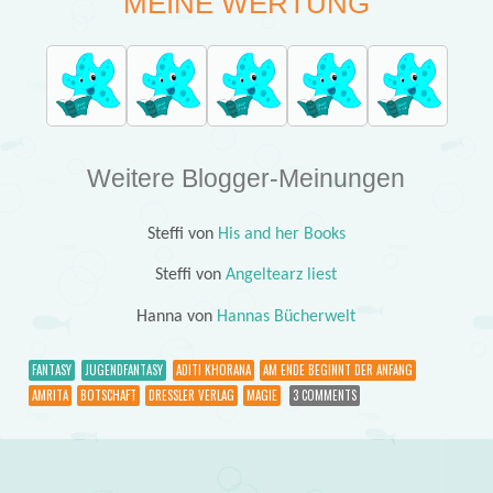
MEINE WERTUNG
Weitere Blogger-Meinungen
Steffi von
His and her Books
Steffi von
Angeltearz liest
Hanna von
Hannas Bücherwelt
FANTASY
JUGENDFANTASY
ADITI KHORANA
AM ENDE BEGINNT DER ANFANG
AMRITA
BOTSCHAFT
DRESSLER VERLAG
MAGIE
3 COMMENTS