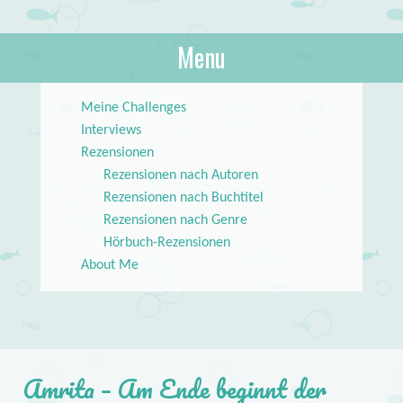
About Books
Menu
lilstar.de
Skip to content
Meine Challenges
Interviews
Rezensionen
Rezensionen nach Autoren
Rezensionen nach Buchtitel
Rezensionen nach Genre
Hörbuch-Rezensionen
About Me
Amrita – Am Ende beginnt der