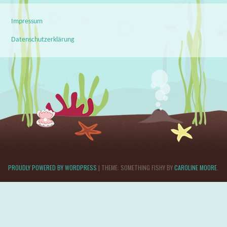
Impressum
Datenschutzerklärung
PROUDLY POWERED BY WORDPRESS
|
THEME: SOMETHING FISHY BY
CAROLINE MOORE
.