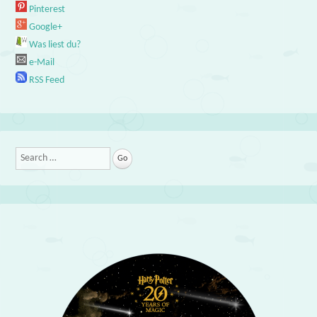
Pinterest
Google+
Was liest du?
e-Mail
RSS Feed
Search