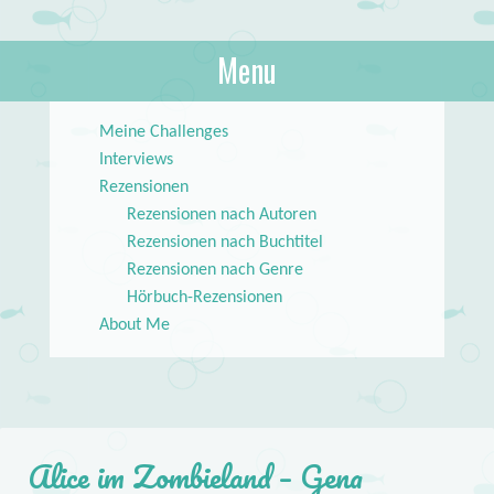
About Books
Menu
lilstar.de
Skip to content
Meine Challenges
Interviews
Rezensionen
Rezensionen nach Autoren
Rezensionen nach Buchtitel
Rezensionen nach Genre
Hörbuch-Rezensionen
About Me
Alice im Zombieland – Gena