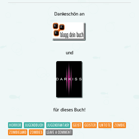
Dankeschön an
und
für
dieses Buch!
HORROR
JUGENDBUCH
JUGENDFANTASY
GEIST
GEISTER
UNTOTE
ZOMBIE
ZOMBIELAND
ZOMBIES
LEAVE A COMMENT