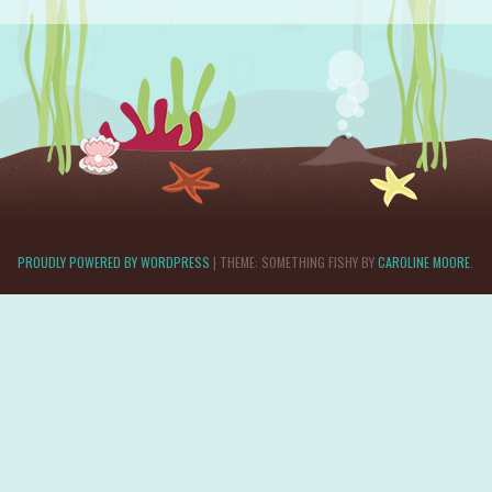
PROUDLY POWERED BY WORDPRESS
|
THEME: SOMETHING FISHY BY
CAROLINE MOORE
.