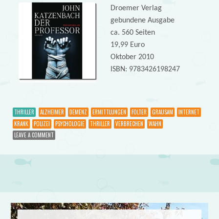
Droemer Verlag
gebundene Ausgabe
ca. 560 Seiten
19,99 Euro
Oktober 2010
ISBN: 9783426198247
THRILLER
ALZHEIMER
DEMENZ
ERMITTLUNGEN
FOLTER
GRAUSAM
INTERNET
KRANK
POLIZEI
PSYCHOLOGIE
THRILLER
VERBRECHEN
WAHN
LEAVE A COMMENT
Post navigation