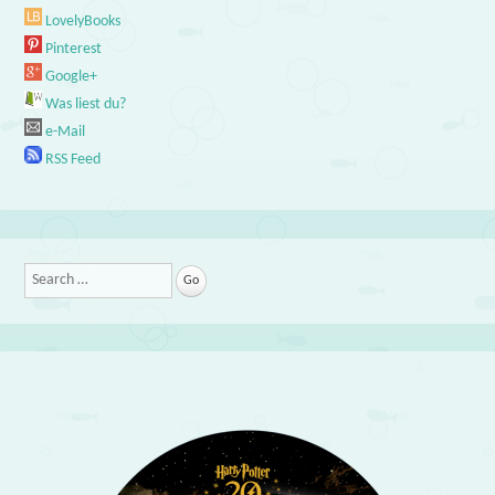
LovelyBooks
Pinterest
Google+
Was liest du?
e-Mail
RSS Feed
Search