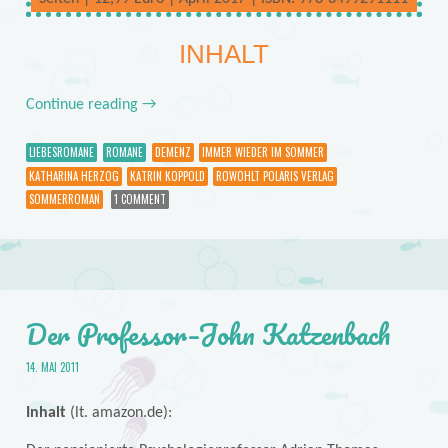
INHALT
Continue reading
→
LIEBESROMANE
ROMANE
DEMENZ
IMMER WIEDER IM SOMMER
KATHARINA HERZOG
KATRIN KOPPOLD
ROWOHLT POLARIS VERLAG
SOMMERROMAN
1 COMMENT
Der Professor–John Katzenbach
14. MAI 2011
Inhalt
(lt. amazon.de):