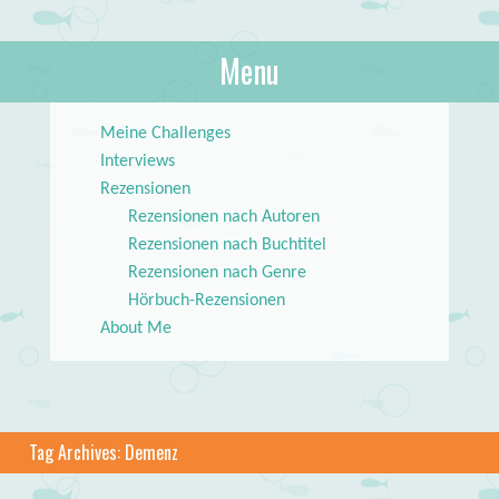
About Books
Menu
lilstar.de
Skip to content
Meine Challenges
Interviews
Rezensionen
Rezensionen nach Autoren
Rezensionen nach Buchtitel
Rezensionen nach Genre
Hörbuch-Rezensionen
About Me
Tag Archives:
Demenz